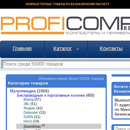
КОМПЬЮТЕРНЫЕ ТОВАРЫ ПО БЕЗНАЛИЧНОМУ РАСЧЕТУ
Главная
Каталог
Контакты
Обновлено вчера. Всего 53208 товаров.
Категории товаров
Хотите
Мультимедиа
(2456)
безнали
Беспроводные и портативные колонки
(450)
Bseng
(57)
Bluetoo
JBL
(51)
Fi ауди
Яндекс
(42)
по Минс
Defender
(33)
бизнеса
SVEN
(31)
Hoco
(19)
14
Soundmax