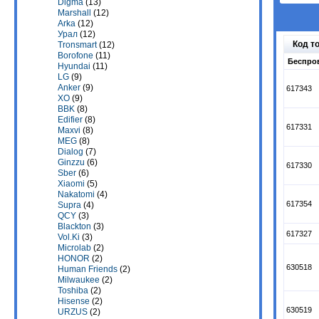
Digma
(13)
Marshall
(12)
Arka
(12)
Урал
(12)
Код т
Tronsmart
(12)
Borofone
(11)
Беспро
Hyundai
(11)
LG
(9)
Anker
(9)
617343
XO
(9)
BBK
(8)
Edifier
(8)
617331
Maxvi
(8)
MEG
(8)
Dialog
(7)
Ginzzu
(6)
617330
Sber
(6)
Xiaomi
(5)
Nakatomi
(4)
617354
Supra
(4)
QCY
(3)
Blackton
(3)
617327
Vol.Ki
(3)
Microlab
(2)
HONOR
(2)
630518
Human Friends
(2)
Milwaukee
(2)
Toshiba
(2)
Hisense
(2)
630519
URZUS
(2)