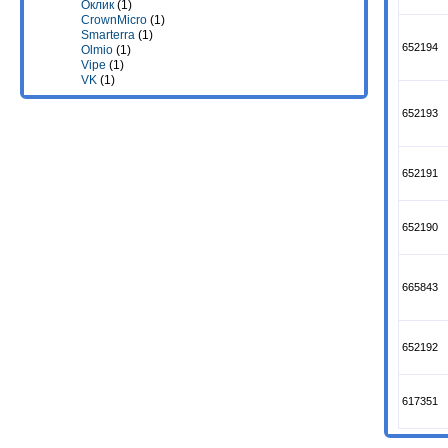
Оклик
(1)
CrownMicro
(1)
Smarterra
(1)
652194
Olmio
(1)
Vipe
(1)
VK
(1)
652193
652191
652190
665843
652192
617351