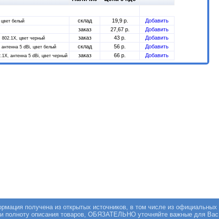
склад
19,9 р.
Добавить
, цвет белый
заказ
27,67 р.
Добавить
заказ
43 р.
Добавить
, 802.1X, цвет черный
склад
56 р.
Добавить
 антенна 5 dBi, цвет белый
заказ
66 р.
Добавить
2.1X, антенна 5 dBi, цвет черный
мация получена из открытых источников, в том числе из официальных 
 и полноту описания товаров, ОБЯЗАТЕЛЬНО уточняйте важные для Вас