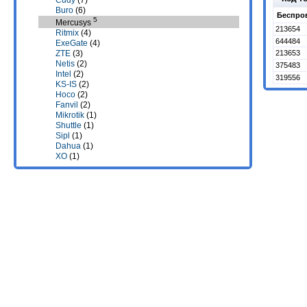
Cudy
(7)
Buro
(6)
Беспро
5
Mercusys
213654
Ritmix
(4)
644484
ExeGate
(4)
213653
ZTE
(3)
Netis
(2)
375483
Intel
(2)
319556
KS-IS
(2)
Hoco
(2)
Fanvil
(2)
Mikrotik
(1)
Shuttle
(1)
Sipl
(1)
Dahua
(1)
XO
(1)