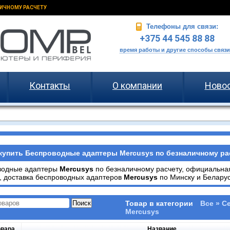
ИЧНОМУ РАСЧЕТУ
Телефоны для связи:
+375 44 545 88 88
время работы и другие способы связи
Контакты
О компании
Ново
купить Беспроводные адаптеры Mercusys по безналичному рас
водные адаптеры
Mercusys
по безналичному расчету, официальна
, доставка беспроводных адаптеров
Mercusys
по Минску и Беларус
Товар в категории
Все » С
Mercusys
овара
Название