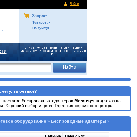
Войти
Запрос:
Товаров:
-
На сумму:
-
Внимание. Сайт не является интернет-
сти
магазином. Работаем только с юр. лицами и
ИП
чету, за безнал?
я поставка беспроводных адаптеров
Mercusys
под заказ по
и. Хороший выбор и цена! Гарантия сервисного центра.
етевое оборудование » Беспроводные адаптеры »
Наличие
Цена с ндс