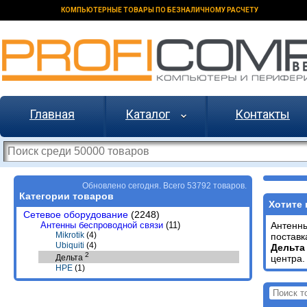
КОМПЬЮТЕРНЫЕ ТОВАРЫ ПО БЕЗНАЛИЧНОМУ РАСЧЕТУ
Главная
Каталог
Контакты
Обновлено сегодня. Всего 53792 товаров.
Категории товаров
Хотите 
Сетевое оборудование
(2248)
Антенны беспроводной связи
(11)
Антенны
Mikrotik
(4)
поставк
Ubiquiti
(4)
Дельта
2
центра.
Дельта
HPE
(1)