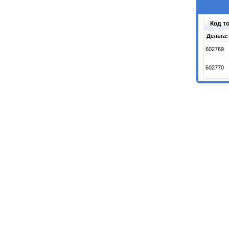
Код т
Дельта:
602769
602770