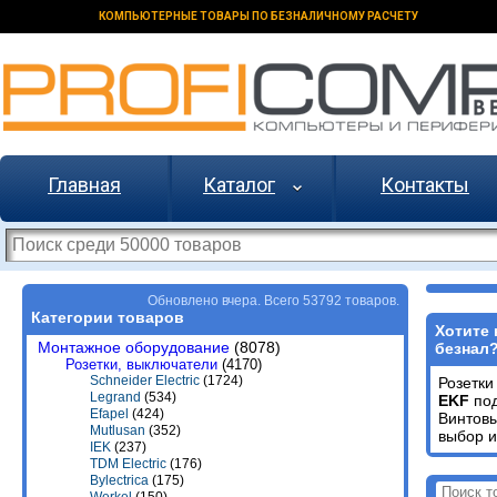
КОМПЬЮТЕРНЫЕ ТОВАРЫ ПО БЕЗНАЛИЧНОМУ РАСЧЕТУ
Главная
Каталог
Контакты
Обновлено вчера. Всего 53792 товаров.
Категории товаров
Хотите 
Монтажное оборудование
(8078)
безнал
Розетки, выключатели
(4170)
Schneider Electric
(1724)
Розетк
Legrand
(534)
EKF
под
Efapel
(424)
Винтов
Mutlusan
(352)
выбор и
IEK
(237)
TDM Electric
(176)
Bylectrica
(175)