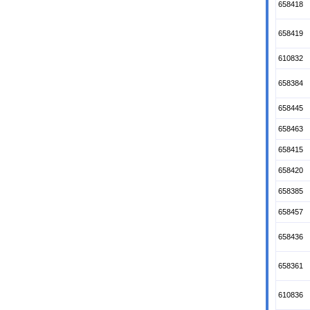
658418
658419
610832
658384
658445
658463
658415
658420
658385
658457
658436
658361
610836