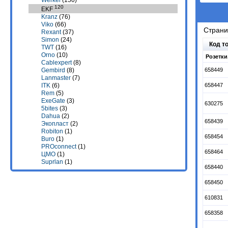
Werkel
(150)
120
EKF
Kranz
(76)
Viko
(66)
Стран
Rexant
(37)
Simon
(24)
Код т
TWT
(16)
Orno
(10)
Розетки
Cablexpert
(8)
658449
Gembird
(8)
Lanmaster
(7)
658447
ITK
(6)
Rem
(5)
ExeGate
(3)
630275
5bites
(3)
Dahua
(2)
658439
Экопласт
(2)
Robiton
(1)
658454
Buro
(1)
PROconnect
(1)
658464
ЦМО
(1)
Suprlan
(1)
658440
658450
610831
658358