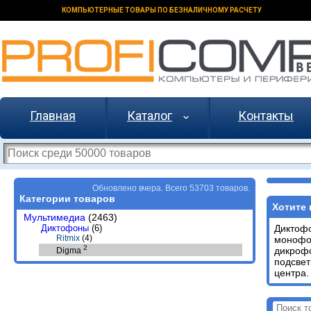
КОМПЬЮТЕРНЫЕ ТОВАРЫ ПО БЕЗНАЛИЧНОМУ РАСЧЕТУ
Главная
Каталог
Контакты
Обновлено вчера. Всего 53703 товаров.
Категории товаров
Хотите 
Мультимедиа
(2463)
Диктофоны
(6)
Диктоф
Ritmix
(4)
монофо
2
дикроф
Digma
подсвет
центра.