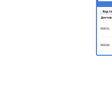
Код т
Диктоф
659151
659150