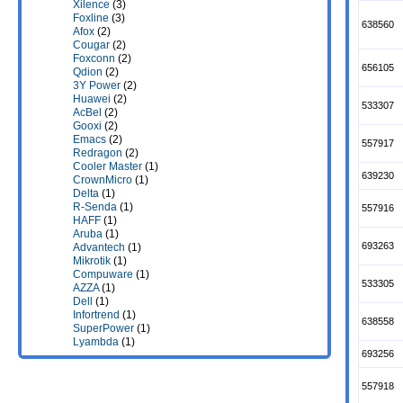
Xilence
(3)
Foxline
(3)
638560
Afox
(2)
Cougar
(2)
Foxconn
(2)
656105
Qdion
(2)
3Y Power
(2)
Huawei
(2)
533307
AcBel
(2)
Gooxi
(2)
Emacs
(2)
557917
Redragon
(2)
Cooler Master
(1)
639230
CrownMicro
(1)
Delta
(1)
R-Senda
(1)
557916
HAFF
(1)
Aruba
(1)
693263
Advantech
(1)
Mikrotik
(1)
Compuware
(1)
533305
AZZA
(1)
Dell
(1)
Infortrend
(1)
638558
SuperPower
(1)
Lyambda
(1)
693256
557918