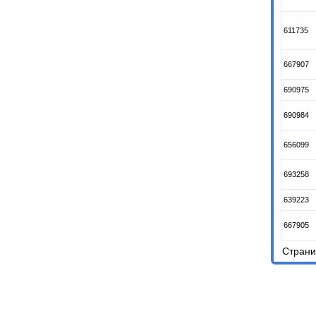
611735
667907
690975
690984
656099
693258
639223
667905
Стран