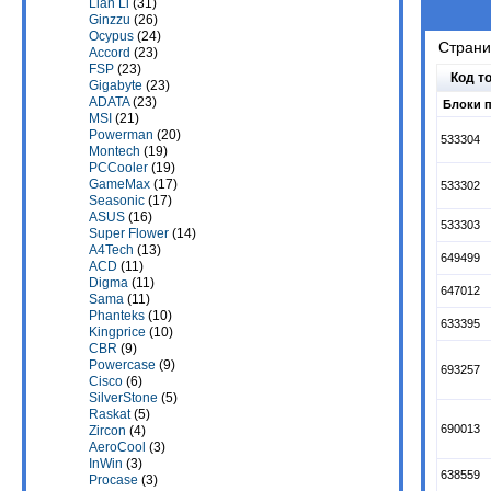
Lian Li
(31)
Ginzzu
(26)
Ocypus
(24)
Стран
Accord
(23)
FSP
(23)
Код т
Gigabyte
(23)
ADATA
(23)
Блоки п
MSI
(21)
Powerman
(20)
533304
Montech
(19)
PCCooler
(19)
GameMax
(17)
533302
Seasonic
(17)
ASUS
(16)
533303
Super Flower
(14)
A4Tech
(13)
649499
ACD
(11)
Digma
(11)
647012
Sama
(11)
Phanteks
(10)
633395
Kingprice
(10)
CBR
(9)
Powercase
(9)
693257
Cisco
(6)
SilverStone
(5)
Raskat
(5)
690013
Zircon
(4)
AeroСool
(3)
InWin
(3)
638559
Procase
(3)