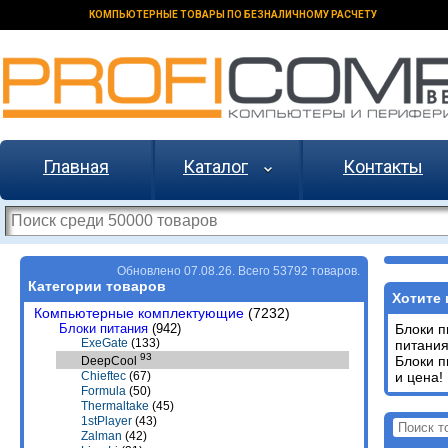
КОМПЬЮТЕРНЫЕ ТОВАРЫ ПО БЕЗНАЛИЧНОМУ РАСЧЕТУ
Главная
Каталог
Контакты
Обновлено 07.08.26. Всего 53792 товаров.
Категории товаров
Хотите 
Компьютерные комплектующие
(7232)
Блоки питания
(942)
Блоки 
ExeGate
(133)
питани
93
Блоки 
DeepCool
и цена!
Chieftec
(67)
Formula
(50)
Thermaltake
(45)
1stPlayer
(43)
Zalman
(42)