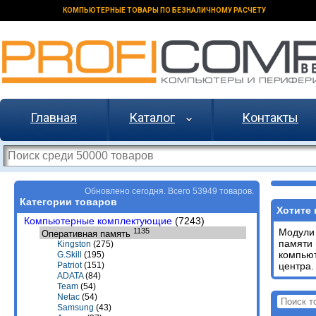
КОМПЬЮТЕРНЫЕ ТОВАРЫ ПО БЕЗНАЛИЧНОМУ РАСЧЕТУ
Главная
Каталог
Контакты
Обновлено сегодня. Всего 53949 товаров.
Категории товаров
Хотите 
Компьютерные комплектующие
(7243)
1135
Модули 
Оперативная память
памяти 
Kingston
(275)
компьют
G.Skill
(195)
центра.
Patriot
(151)
ADATA
(84)
Team
(54)
Netac
(54)
Samsung
(43)