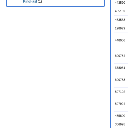
KingFast
(1)
443590
455102
453533
128929
448036
600784
378031
600783
597102
597924
455800
336995