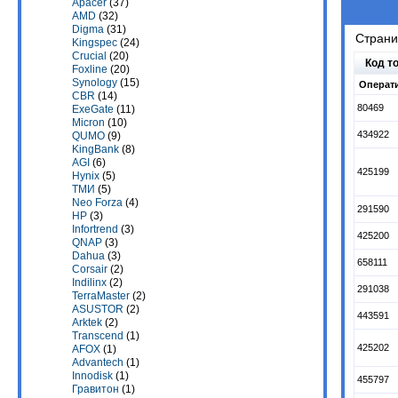
Apacer
(37)
AMD
(32)
Digma
(31)
Стран
Kingspec
(24)
Crucial
(20)
Код т
Foxline
(20)
Synology
(15)
Операти
CBR
(14)
80469
ExeGate
(11)
Micron
(10)
434922
QUMO
(9)
KingBank
(8)
AGI
(6)
425199
Hynix
(5)
ТМИ
(5)
Neo Forza
(4)
291590
HP
(3)
Infortrend
(3)
425200
QNAP
(3)
Dahua
(3)
658111
Corsair
(2)
Indilinx
(2)
291038
TerraMaster
(2)
ASUSTOR
(2)
443591
Arktek
(2)
Transcend
(1)
425202
AFOX
(1)
Advantech
(1)
Innodisk
(1)
455797
Гравитон
(1)