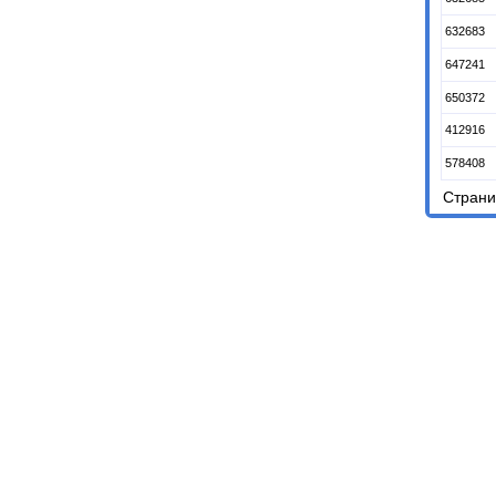
632683
647241
650372
412916
578408
Стран