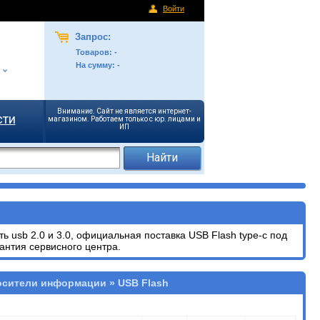
Войти
Запрос:
Товаров:
-
На сумму:
-
Внимание. Сайт не является интернет-
сти
магазином. Работаем только с юр. лицами и
ИП
ть
usb 2.0 и 3.0, официальная поставка USB Flash type-c
под
антия сервисного центра.
осители информации » USB Flash