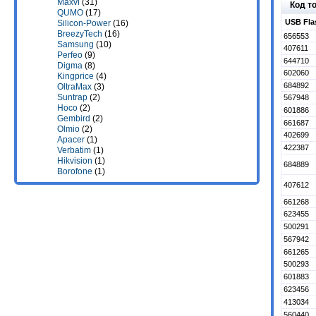
Maxvi
(31)
Код т
QUMO
(17)
USB Fla
Silicon-Power
(16)
BreezyTech
(16)
656553
Samsung
(10)
407611
Perfeo
(9)
644710
Digma
(8)
602060
Kingprice
(4)
684892
OltraMax
(3)
Suntrap
(2)
567948
Hoco
(2)
601886
Gembird
(2)
661687
Olmio
(2)
402699
Apacer
(1)
422387
Verbatim
(1)
Hikvision
(1)
684889
Borofone
(1)
407612
661268
623455
500291
567942
661265
500293
601883
623456
413034
560440