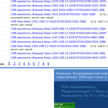
USB накопитель (Флешка) Netac U278 USB 3.0 16GB NT03U278N-016G-30PN
USB накопитель (Флешка) Netac U352 USB 3.0 32GB NT03U352N-032G-30PN
USB накопитель (Флешка) Netac UA31 64Gb USB2.0 NT03UA31N-064G-20BL
USB накопитель (Флешка) Netac US11 32GB NT03US11C-032G-32BK
32 ГБ, 
раскладной корпус, металл, цвет черный
USB Flash Netac U351 USB 3.2 16GB NT03U351N-016G-32BK
16 ГБ, USB 3.2 G
металл, цвет черный
USB накопитель (Флешка) Netac U505 USB 2.0 32GB NT03U505N-032G-20BK
USB накопитель (Флешка) Netac U116 USB 2.0 16GB NT03U116N-016G-20WH
USB накопитель (Флешка) Netac U197 USB 2.0 8GB NT03U197N-008G-20BK
USB накопитель (Флешка) Netac U351 USB 2.0 32GB NT03U351N-032G-20BK
USB Flash Netac U351 USB 3.2 32GB NT03U351N-032G-32BK
32 ГБ, USB 3.2 G
металл, цвет черный
USB накопитель (Флешка) Netac U182 USB 3.0 16GB NT03U182N-016G-30BL
USB накопитель (Флешка) Netac U326 USB 2.0 64GB NT03U326N-064G-20PN
ица:
1
2
3
4
5
6
7
8
9
Внимание. Вышеприведенная инфор
гарантировать 100%-ную точность
ООО «ПрофиКомпБел»
Юридический адрес: г. Минск, у
Режим работы: Пн.-Пт. с 9-00 д