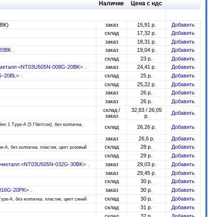
Наличие
Цена с ндс
0BK)
заказ
15,91 р.
Добавить
склад
17,32 р.
Добавить
заказ
18,31 р.
Добавить
-20BK
заказ
19,04 р.
Добавить
склад
23 р.
Добавить
ик+металл <NT03U505N-008G-20BK>
заказ
24,41 р.
Добавить
8G-20BL>
склад
25 р.
Добавить
склад
25,22 р.
Добавить
заказ
26 р.
Добавить
заказ
26 р.
Добавить
склад /
32,83 / 26,05
Добавить
заказ
р.
en 1 Type-A (5 Гбит/сек), без колпачка,
склад
26,26 р.
Добавить
заказ
26,6 р.
Добавить
склад
28 р.
Добавить
e-A, без колпачка, пластик, цвет розовый
склад
29 р.
Добавить
тик+металл <NT03U505N-032G-30BK>
заказ
29,03 р.
Добавить
заказ
29,45 р.
Добавить
склад
30 р.
Добавить
-016G-20PK>
заказ
30 р.
Добавить
склад
30 р.
Добавить
ype-A, без колпачка, пластик, цвет синий
склад
31 р.
Добавить
склад
32 р.
Добавить