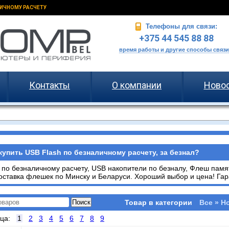
ИЧНОМУ РАСЧЕТУ
Телефоны для связи:
+375 44 545 88 88
время работы и другие способы связи
Контакты
О компании
Ново
купить USB Flash по безналичному расчету, за безнал?
по безналичному расчету, USB накопители по безналу, Флеш памя
доставка флешек по Минску и Беларуси. Хороший выбор и цена! Гар
Товар в категории
Все » Н
ица:
1
2
3
4
5
6
7
8
9