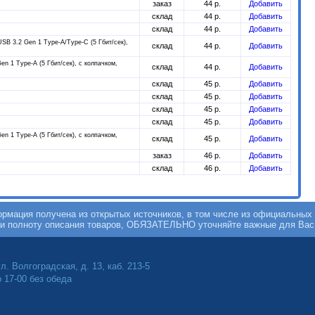
заказ
44 р.
Добавить
склад
44 р.
Добавить
склад
44 р.
Добавить
USB 3.2 Gen 1 Type-A/Type-C (5 Гбит/сек),
склад
44 р.
Добавить
en 1 Type-A (5 Гбит/сек), с колпачком,
склад
44 р.
Добавить
склад
45 р.
Добавить
склад
45 р.
Добавить
склад
45 р.
Добавить
склад
45 р.
Добавить
en 1 Type-A (5 Гбит/сек), с колпачком,
склад
45 р.
Добавить
заказ
46 р.
Добавить
склад
46 р.
Добавить
мация получена из открытых источников, в том числе из официальных 
 и полноту описания товаров, ОБЯЗАТЕЛЬНО уточняйте важные для Вас
л. Волгоградская, д. 13, каб. 213-5
о 17-00 без обеда