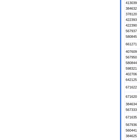
413039
384632
378120
422393
422390
567937
580845
661271
407609
567950
580844
598321
402706
642125
671622
671620
384634
567333
671635
567936
560441
384625