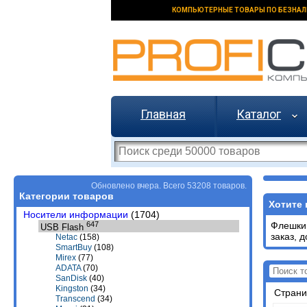
КОМПЬЮТЕРНЫЕ ТОВАРЫ ПО БЕЗНАЛ
Главная
Каталог
Обновлено вчера. Всего 53208 товаров.
Категории товаров
Хотите 
Носители информации
(1704)
647
Флешки 
USB Flash
заказ, 
Netac
(158)
SmartBuy
(108)
Mirex
(77)
ADATA
(70)
SanDisk
(40)
Kingston
(34)
Стран
Transcend
(34)