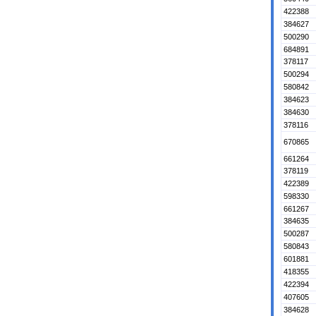
422388
384627
500290
684891
378117
500294
580842
384623
384630
378116
670865
661264
378119
422389
598330
661267
384635
500287
580843
601881
418355
422394
407605
384628