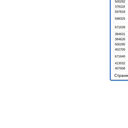
500292
378118
597818
598325
671639
384631
384626
500295
402700
671640
413032
407608
Стран