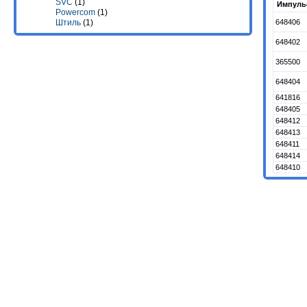
SVC
(1)
Импуль
Powercom
(1)
648406
Штиль
(1)
648402
365500
648404
641816
648405
648412
648413
648411
648414
648410