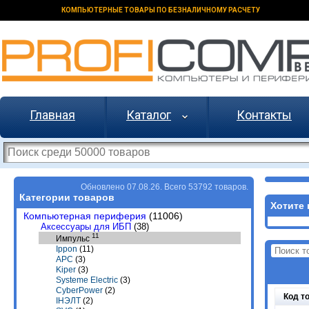
КОМПЬЮТЕРНЫЕ ТОВАРЫ ПО БЕЗНАЛИЧНОМУ РАСЧЕТУ
Главная
Каталог
Контакты
Обновлено 07.08.26. Всего 53792 товаров.
Категории товаров
Хотите 
Компьютерная периферия
(11006)
Аксессуары для ИБП
(38)
11
Импульс
Ippon
(11)
APC
(3)
Kiper
(3)
Systeme Electric
(3)
CyberPower
(2)
Код т
IНЭЛТ
(2)