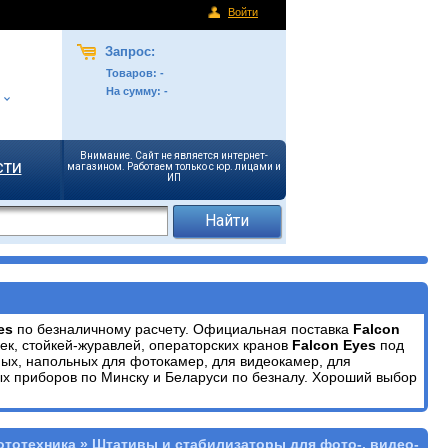
Войти
Запрос:
Товаров:
-
На сумму:
-
Внимание. Сайт не является интернет-
сти
магазином. Работаем только с юр. лицами и
ИП
yes
по безналичному расчету. Официальная поставка
Falcon
кек, стойкей-журавлей, операторских кранов
Falcon Eyes
под
ных, напольных для фотокамер, для видеокамер, для
х приборов по Минску и Беларуси по безналу. Хороший выбор
ототехника » Штативы и стабилизаторы для фото-, видео-