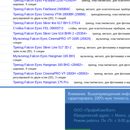
Трипод Falcon Eyes FlyStand 2200 <25924>
трипод, пластик/металл, для осветите
шаровая, 4 секции
Трипод Falcon Eyes FlatStand 2400BAC
трипод, металл, для осветительных прибор
Трипод Falcon Eyes Cinema VTM-1800BR (29886)
трипод/монопод, пластик/метал
регулировкой по двум осям (2D), 5 секций
Трипод Falcon Eyes Silver line 617 BH-5 27514
трипод, пластик/металл, для фоток
Стойка Falcon Eyes FEL-3900ST.0
стойка, металл, для осветительных приборов, на
Трипод Falcon Eyes Silver Line 614 BHR-2 <25354>
трипод, металл, для фотокаме
Мультипод Falcon Eyes CinemaPRO VT-1695 (26924)
мультипод, пластик/металл
секции
Трипод Falcon Eyes Silver Line 517 3D-2
трипод, металл, для фотокамер и видеокам
трём осям (3D), 3 секции
Мультипод Falcon Eyes Hangman 165 BH1
мультипод, металл, для фотокамер и ви
секции
Трипод Falcon Eyes Hangman 160 BH2 <28482>
трипод, пластик/металл, для фот
шаровая, 4 секции
Трипод Falcon Eyes CinemaPRO VT-1800H <28063>
трипод, металл, для фотокам
регулировкой по двум осям (2D), 3 секции
Трипод Falcon Eyes Hangman 175 Pro
трипод, пластик/металл, для фотокамер и в
Внимание. Вышеприведенная инфор
гарантировать 100%-ную точность
ООО «ПрофиКомпБел»
Юридический адрес: г. Минск, у
Режим работы: Пн.-Пт. с 9-00 д