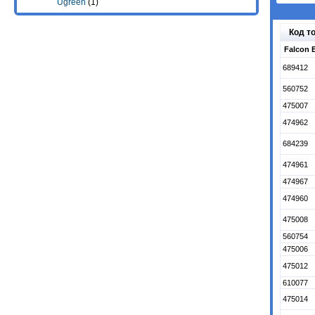
Ugreen
(1)
Код т
Falcon 
689412
560752
475007
474962
684239
474961
474967
474960
475008
560754
475006
475012
610077
475014