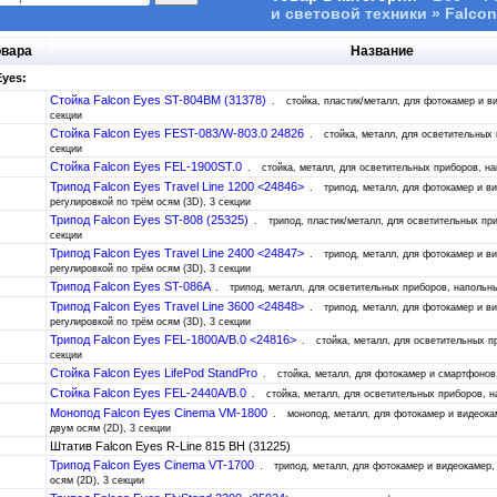
и световой техники » Falcon
овара
Название
Eyes:
Стойка Falcon Eyes ST-804BM (31378)
стойка, пластик/металл, для фотокамер и в
секции
Стойка Falcon Eyes FEST-083/W-803.0 24826
стойка, металл, для осветительных
секции
Стойка Falcon Eyes FEL-1900ST.0
стойка, металл, для осветительных приборов, на
Трипод Falcon Eyes Travel Line 1200 <24846>
трипод, металл, для фотокамер и ви
регулировкой по трём осям (3D), 3 секции
Трипод Falcon Eyes ST-808 (25325)
трипод, пластик/металл, для осветительных пр
секции
Трипод Falcon Eyes Travel Line 2400 <24847>
трипод, металл, для фотокамер и ви
регулировкой по трём осям (3D), 3 секции
Трипод Falcon Eyes ST-086A
трипод, металл, для осветительных приборов, напольны
Трипод Falcon Eyes Travel Line 3600 <24848>
трипод, металл, для фотокамер и ви
регулировкой по трём осям (3D), 3 секции
Трипод Falcon Eyes FEL-1800A/B.0 <24816>
стойка, металл, для осветительных п
секции
Стойка Falcon Eyes LifePod StandPro
стойка, металл, для фотокамер и смартфонов
Стойка Falcon Eyes FEL-2440A/B.0
стойка, металл, для осветительных приборов, н
Монопод Falcon Eyes Cinema VM-1800
монопод, металл, для фотокамер и видеокам
двум осям (2D), 3 секции
Штатив Falcon Eyes R-Line 815 BH (31225)
Трипод Falcon Eyes Cinema VT-1700
трипод, металл, для фотокамер и видеокамер,
осям (2D), 3 секции