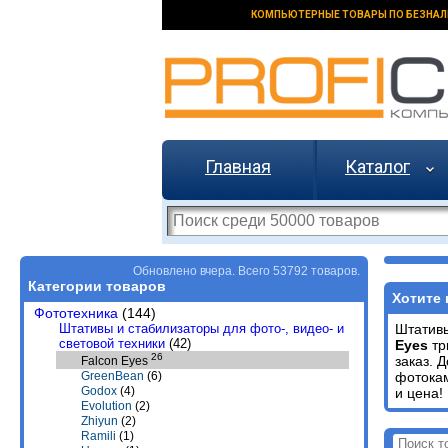
КОМПЬЮТЕРНЫЕ ТОВАРЫ ПО БЕЗНАЛ
Главная
Каталог
Обновлено вчера. Всего 53792 товаров.
Категории товаров
Хотите 
Фототехника
(144)
Штативы и стабилизаторы для фото-, видео- и
Штативы
световой техники
(42)
Eyes
тр
26
заказ. 
Falcon Eyes
фотокам
GreenBean
(6)
Godox
(4)
и цена!
Evolution
(2)
Zhiyun
(2)
Ramili
(1)