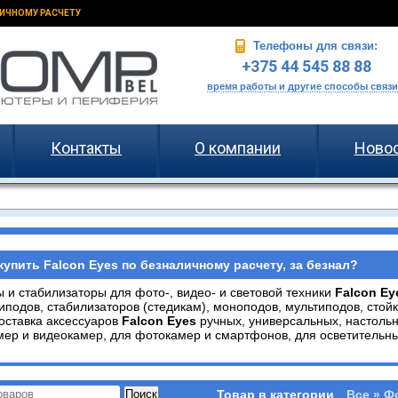
ИЧНОМУ РАСЧЕТУ
Телефоны для связи:
+375 44 545 88 88
время работы и другие способы связи
Контакты
О компании
Ново
купить Falcon Eyes по безналичному расчету, за безнал?
 и стабилизаторы для фото-, видео- и световой техники
Falcon E
иподов, стабилизаторов (стедикам), моноподов, мультиподов, стой
Доставка аксессуаров
Falcon Eyes
ручных, универсальных, настоль
ер и видеокамер, для фотокамер и смартфонов, для осветительны
Товар в категории
Все » Ф