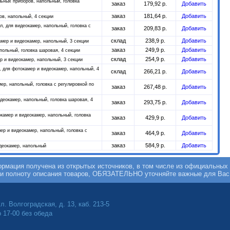
льных приборов, напольный, головка
заказ
179,92 р.
Добавить
заказ
181,64 р.
Добавить
ов, напольный, 4 секции
л, для видеокамер, напольный, головка с
заказ
209,83 р.
Добавить
склад
238,9 р.
Добавить
амер и видеокамер, напольный, 3 секции
заказ
249,9 р.
Добавить
польный, головка шаровая, 4 секции
склад
254,9 р.
Добавить
р и видеокамер, напольный, 3 секции
, для фотокамер и видеокамер, напольный, 4
склад
266,21 р.
Добавить
ер, напольный, головка с регулировкой по
заказ
267,48 р.
Добавить
деокамер, напольный, головка шаровая, 4
заказ
293,75 р.
Добавить
окамер и видеокамер, напольный, головка
заказ
429,9 р.
Добавить
ер и видеокамер, напольный, головка с
заказ
464,9 р.
Добавить
заказ
584,9 р.
Добавить
идеокамер, напольный
мация получена из открытых источников, в том числе из официальных 
 и полноту описания товаров, ОБЯЗАТЕЛЬНО уточняйте важные для Вас
л. Волгоградская, д. 13, каб. 213-5
о 17-00 без обеда