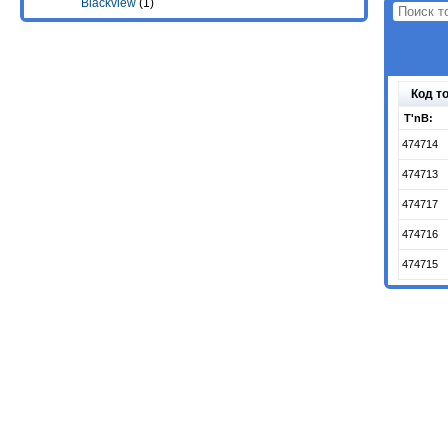
Blackview
(1)
Код т
T'nB:
474714
474713
474717
474716
474715