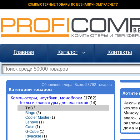
КОМПЬЮТЕРНЫЕ ТОВАРЫ ПО БЕЗНАЛИЧНОМУ РАСЧЕТУ
Главная
Каталог
Контакты
Обновлено вчера. Всего 53792 товаров.
Категории товаров
Хотите 
Компьютеры, ноутбуки, моноблоки
(1762)
Чехлы и клавиатуры для планшетов
(14)
Чехлы 
5
чехлов
T'nB
Минску 
Bingo
(3)
влаго-,
Cooler Master
(1)
Lenovo
(1)
различн
Case
(1)
дома и 
G-Cube
(1)
Rivacase
(1)