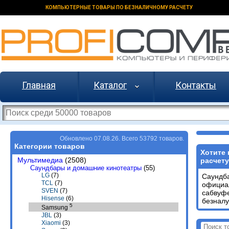
КОМПЬЮТЕРНЫЕ ТОВАРЫ ПО БЕЗНАЛИЧНОМУ РАСЧЕТУ
Главная
Каталог
Контакты
Обновлено 07.08.26. Всего 53792 товаров.
Категории товаров
Хотите
Мультимедиа
(2508)
расчету
Саундбары и домашние кинотеатры
(55)
LG
(7)
Саундб
TCL
(7)
официал
SVEN
(7)
сабвуф
Hisense
(6)
безналу
5
Samsung
JBL
(3)
Xiaomi
(3)