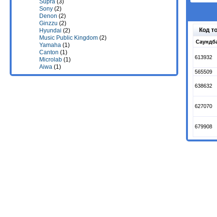
Supra
(3)
Sony
(2)
Denon
(2)
Ginzzu
(2)
Код т
Hyundai
(2)
Music Public Kingdom
(2)
Саундб
Yamaha
(1)
Canton
(1)
613932
Microlab
(1)
Aiwa
(1)
565509
638632
627070
679908