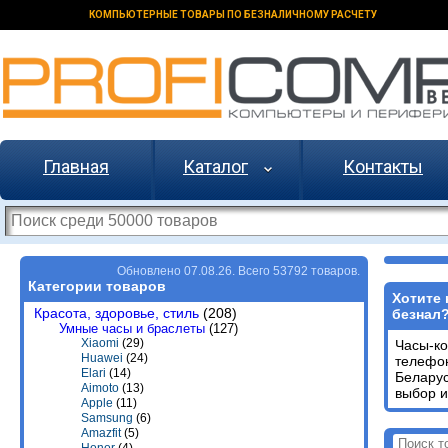
КОМПЬЮТЕРНЫЕ ТОВАРЫ ПО БЕЗНАЛИЧНОМУ РАСЧЕТУ
Главная
Каталог
Контакты
Обновлено 07.08.26. Всего 53792 товаров.
Категории товаров
Хотите 
Красота, здоровье, стиль
(208)
безнал
Умные часы и браслеты
(127)
Xiaomi
(29)
Часы-к
Huawei
(24)
телеф
Elari
(14)
Белару
Aimoto
(13)
выбор и
Apple
(11)
Samsung
(6)
Amazfit
(5)