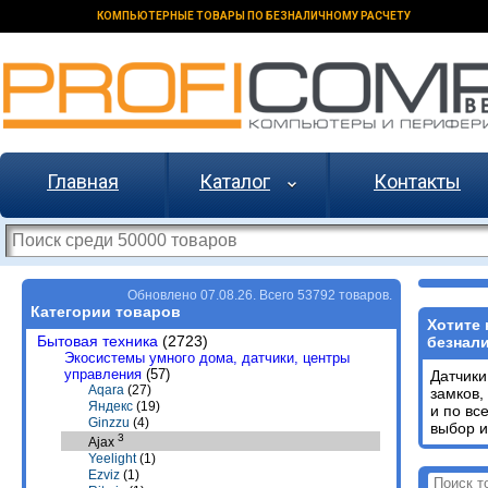
КОМПЬЮТЕРНЫЕ ТОВАРЫ ПО БЕЗНАЛИЧНОМУ РАСЧЕТУ
Главная
Каталог
Контакты
Обновлено 07.08.26. Всего 53792 товаров.
Категории товаров
Хотите 
Бытовая техника
(2723)
безнали
Экосистемы умного дома, датчики, центры
управления
(57)
Датчики
Aqara
(27)
замков,
Яндекс
(19)
и по вс
Ginzzu
(4)
выбор и
3
Ajax
Yeelight
(1)
Ezviz
(1)