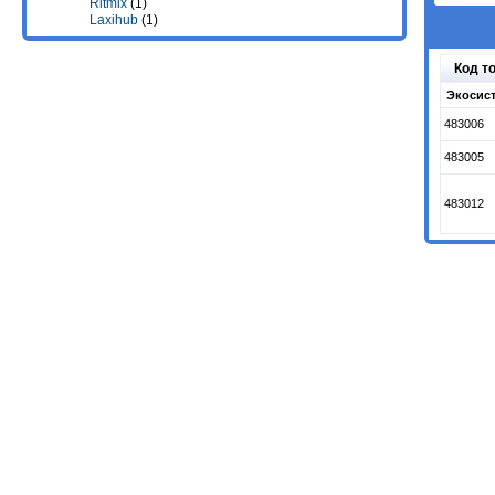
Ritmix
(1)
Laxihub
(1)
Код т
Экосист
483006
483005
483012