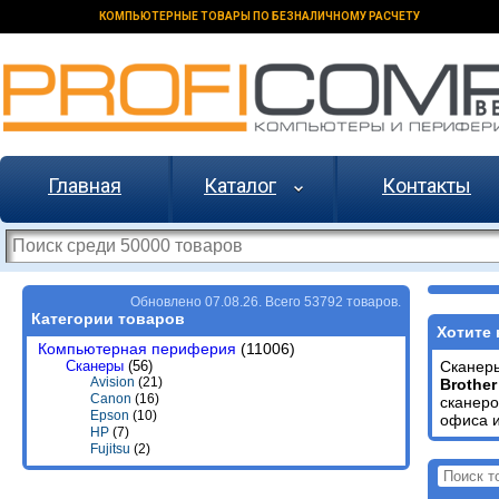
КОМПЬЮТЕРНЫЕ ТОВАРЫ ПО БЕЗНАЛИЧНОМУ РАСЧЕТУ
Главная
Каталог
Контакты
Обновлено 07.08.26. Всего 53792 товаров.
Категории товаров
Хотите 
Компьютерная периферия
(11006)
Сканеры
(56)
Скане
Avision
(21)
Brother
Canon
(16)
сканеро
Epson
(10)
офиса и
HP
(7)
Fujitsu
(2)