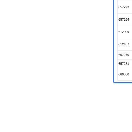
657273
657264
612099
612107
657270
657271
660530