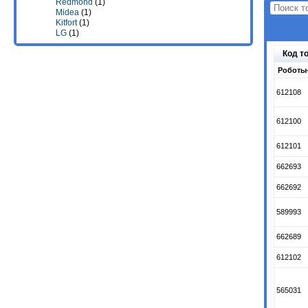
Redmond
(1)
Midea
(1)
Kitfort
(1)
LG
(1)
Код т
Роботы
612108
612100
612101
662693
662692
589993
662689
612102
565031