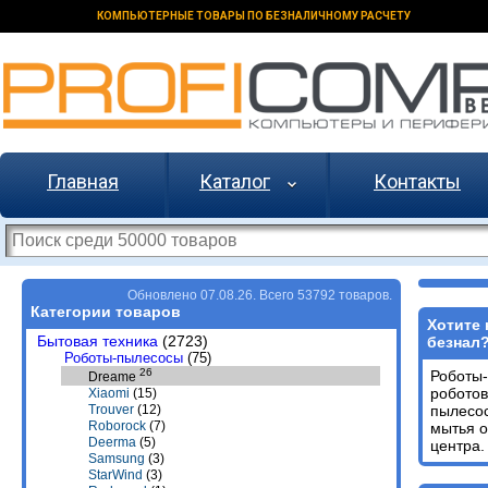
КОМПЬЮТЕРНЫЕ ТОВАРЫ ПО БЕЗНАЛИЧНОМУ РАСЧЕТУ
Главная
Каталог
Контакты
Обновлено 07.08.26. Всего 53792 товаров.
Категории товаров
Хотите 
Бытовая техника
(2723)
безнал
Роботы-пылесосы
(75)
26
Роботы
Dreame
роботов
Xiaomi
(15)
пылесос
Trouver
(12)
Roborock
(7)
мытья 
Deerma
(5)
центра.
Samsung
(3)
StarWind
(3)