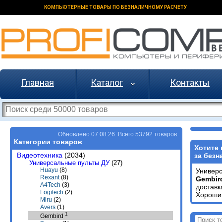
КОМПЬЮТЕРНЫЕ ТОВАРЫ ПО БЕЗНАЛИЧНОМУ РАСЧЕТУ
Главная
Каталог
Контакты
Обновлено 07.08.26. Всего 53792 товаров.
Категории товаров
Хотите 
Видеотехника
(2034)
за безн
Универсальные пульты ДУ
(27)
Huayu
(8)
Универ
Rexant
(8)
Gembir
A4Tech
(3)
доставк
Logitech
(2)
Хороший
Miru
(2)
Avers
(1)
1
Gembird