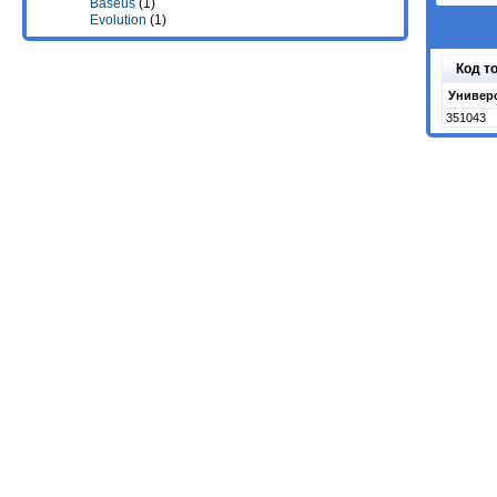
Baseus
(1)
Evolution
(1)
Код т
Универ
351043