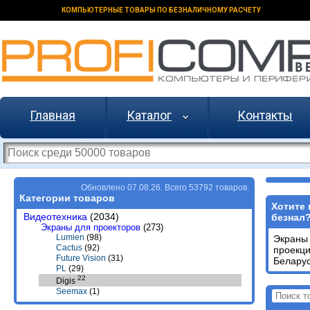
КОМПЬЮТЕРНЫЕ ТОВАРЫ ПО БЕЗНАЛИЧНОМУ РАСЧЕТУ
Главная
Каталог
Контакты
Обновлено 07.08.26. Всего 53792 товаров.
Категории товаров
Хотите 
Видеотехника
(2034)
безнал
Экраны для проекторов
(273)
Lumien
(98)
Экраны
Cactus
(92)
проекц
Future Vision
(31)
Беларус
PL
(29)
22
Digis
Seemax
(1)