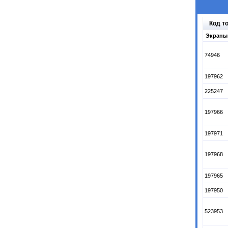
Код т
Экраны 
74946
197962
225247
197966
197971
197968
197965
197950
523953