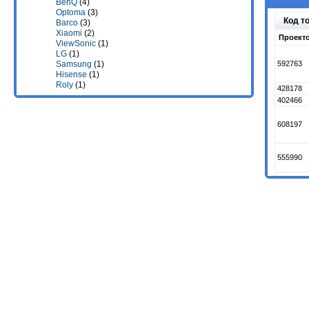
BenQ
(4)
Optoma
(3)
Код т
Barco
(3)
Xiaomi
(2)
Проект
ViewSonic
(1)
LG
(1)
592763
Samsung
(1)
Hisense
(1)
Roly
(1)
428178
402466
608197
555990