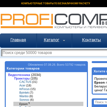
КОМПЬЮТЕРНЫЕ ТОВАРЫ ПО БЕЗНАЛИЧНОМУ РАСЧЕТУ
Главная
Каталог
Контакты
Обновлено 07.08.26. Всего 53792 товаров.
Категории товаров
Хотите 
Видеотехника
(2034)
Проекторы
(105)
Проект
CACTUS
(31)
Epson
п
Acer
(18)
Белару
InFocus
(15)
цена! Г
Byintek
(7)
Wanbo
(6)
Sonnoc
(6)
5
Epson