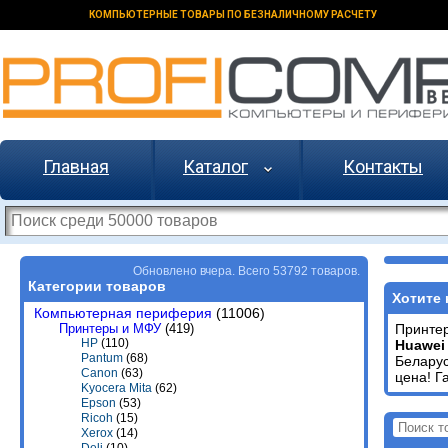
КОМПЬЮТЕРНЫЕ ТОВАРЫ ПО БЕЗНАЛИЧНОМУ РАСЧЕТУ
Главная
Каталог
Контакты
Обновлено вчера. Всего 53792 товаров.
Категории товаров
Хотите 
Компьютерная периферия
(11006)
Принтеры и МФУ
(419)
Принте
HP
(110)
Huawei
Pantum
(68)
Белару
Canon
(63)
цена! Г
Kyocera Mita
(62)
Epson
(53)
Ricoh
(15)
Xerox
(14)