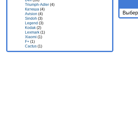
Deli
(10)
Triumph-Adler
(4)
Катюша
(4)
Выбери
Avision
(4)
Sindoh
(3)
Legend
(3)
Kodak
(2)
Lexmark
(1)
Xiaomi
(1)
F+
(1)
Cactus
(1)