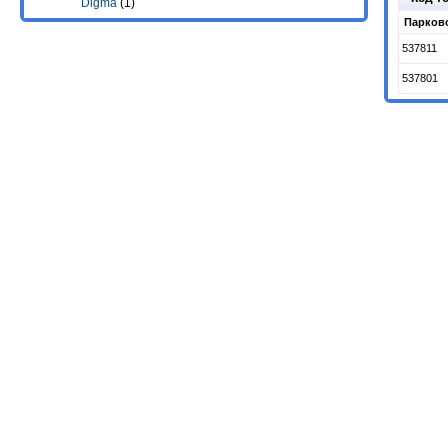
Digma
(1)
Парково
537811
537801