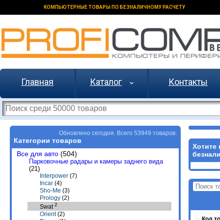
КОМПЬЮТЕРНЫЕ ТОВАРЫ ПО БЕЗНАЛИЧНОМУ РАСЧЕТУ
Главная
Каталог
Контакты
Обновлено сегодня. Всего 53949 товаров.
Категории товаров
Хотите 
Все для авто
(504)
безнали
Парковочные радары и камеры заднего вида
(21)
Interpower
(7)
Incar
(4)
Sho-Me
(3)
Prology
(2)
2
Swat
Orient
(2)
Код т