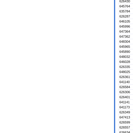
626430
645764
635784
626287
646105
645996
647364
647362
648304
645965
645890
648032
646028
626335
648025
626361
641140
626584
626306
626401
641141
641173
626349
647413
626599
626557
626634