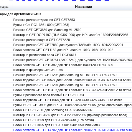
овара
Название
ары для оргтехники CET:
Резинка ролика отделения CET CET8853
Бушинг Cet RC1-3361-000 (CET1063)
Резинка CET CET3659 для Samsung ML-2510
Шестерня CET DGP7497 (RU5-0307-000) для HP LaserJet 1320/P2015/P2055
Резинка ролика подачи CET CET8828
Резинка ролика CET CET7830 для Kyocera TASKalfa 1800/1801/2200/2201
Ролик захвата CET CET1132 для HP LaserJet 1010/1015/1020/1022
Шестерня резинового вала CET DGP0617
Резинка ролика CET CET8751 (2AR07240) для Kyocera KM-1620/1635/2035/253
Ролик захвата CET CET0392 для HP LaserJet 1000/1200/1150/1300
Шестерня фьюзера Cet CET1070
Резинка ролика CET CET1205 для Samsung ML-1510/1710/1740/1750
Ролик подачи CET CET0527 для Canon LaserJet 5000/5100/iR1600/2000/iR2016
Резинка ролика CET CET1204 для Samsung ML-1510/1710/1740/1750
Ролик захвата CET CET0419 для HP LaserJet 1160/1320/2420/P2015 2-го лотка
Бушинг резинового вала правый CET CET1064
Ролик подхвата CET CET1068 для HP LJ 4200/4300/4250/4350 1-го лотка
Бушинг CET CET3995 для HP LJ 1160/1320/2420/P3005 (резинового вала, прав
Ролик CET CET7911 для Samsung SCX-6545N/6555N
Шестерня CET CET3686 для HP LJ P2035/P2055 (привода резинового вала)
Ролик CET CET0369 для HP LJ 2420/2430 (1-го лотка)
Ролик CET CET0465 для HP LJ 9000/9040/9050 M806/M830
Ролик захвата CET CET4702 для HP LaserJet P1006/P1102 M125/M126 Pro M1