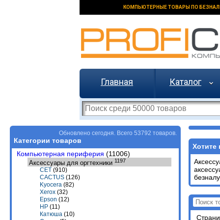
КОМПЬЮТЕРНЫЕ ТОВАРЫ ПО БЕЗНАЛ
Главная
Каталог
Обновлено сегодня. Всего 53792 товаров.
Категории товаров
Хотите 
Компьютерная периферия
(11006)
1197
Аксессу
Аксессуары для оргтехники
аксессу
CET
(910)
безналу
CACTUS
(126)
Kyocera
(82)
Xerox
(32)
Epson
(12)
HP
(11)
Катюша
(10)
Стран