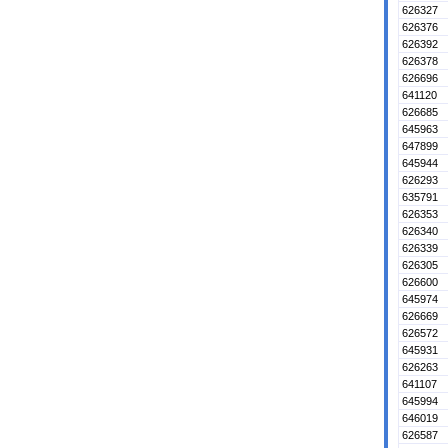
626327
626376
626392
626378
626696
641120
626685
645963
647899
645944
626293
635791
626353
626340
626339
626305
626600
645974
626669
626572
645931
626263
641107
645994
646019
626587