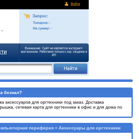
Войти
Запрос:
Товаров:
-
На сумму:
-
Внимание. Сайт не является интернет-
сти
магазином. Работаем только с юр. лицами и
ИП
за безнал?
а аксессуаров для оргтехники под заказ. Доставка
крышка, сетевая карта для оргтехники в офис и для дома по
омпьютерная периферия » Аксессуары для оргтехники