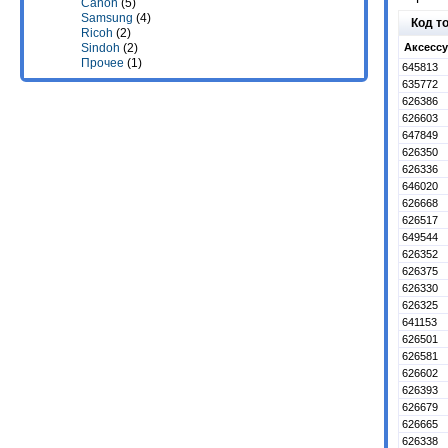
Canon
(5)
Samsung
(4)
Код т
Ricoh
(2)
Аксессу
Sindoh
(2)
Прочее
(1)
645813
635772
626386
626603
647849
626350
626336
646020
626668
626517
649544
626352
626375
626330
626325
641153
626501
626581
626602
626393
626679
626665
626338