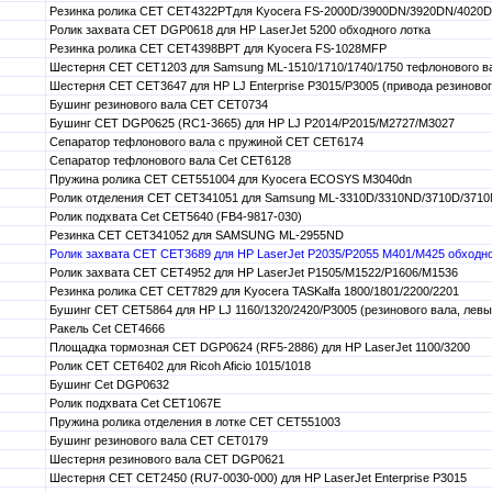
Резинка ролика CET CET4322PTдля Kyocera FS-2000D/3900DN/3920DN/4020
Ролик захвата CET DGP0618 для HP LaserJet 5200 обходного лотка
Резинка ролика CET CET4398BPT для Kyocera FS-1028MFP
Шестерня CET CET1203 для Samsung ML-1510/1710/1740/1750 тефлонового в
Шестерня CET CET3647 для HP LJ Enterprise P3015/P3005 (привода резиновог
Бушинг резинового вала CET CET0734
Бушинг CET DGP0625 (RC1-3665) для HP LJ P2014/P2015/M2727/M3027
Сепаратор тефлонового вала с пружиной CET CET6174
Сепаратор тефлонового вала Cet CET6128
Пружина ролика CET CET551004 для Kyocera ECOSYS M3040dn
Ролик отделения CET CET341051 для Samsung ML-3310D/3310ND/3710D/371
Ролик подхвата Cet CET5640 (FB4-9817-030)
Резинка CET CET341052 для SAMSUNG ML-2955ND
Ролик захвата CET CET3689 для HP LaserJet P2035/P2055 M401/M425 обходно
Ролик захвата CET CET4952 для HP LaserJet P1505/M1522/P1606/M1536
Резинка ролика CET CET7829 для Kyocera TASKalfa 1800/1801/2200/2201
Бушинг CET CET5864 для HP LJ 1160/1320/2420/P3005 (резинового вала, левы
Ракель Cet CET4666
Площадка тормозная CET DGP0624 (RF5-2886) для HP LaserJet 1100/3200
Ролик CET CET6402 для Ricoh Aficio 1015/1018
Бушинг Cet DGP0632
Ролик подхвата Cet CET1067E
Пружина ролика отделения в лотке CET CET551003
Бушинг резинового вала CET CET0179
Шестерня резинового вала CET DGP0621
Шестерня CET CET2450 (RU7-0030-000) для HP LaserJet Enterprise P3015