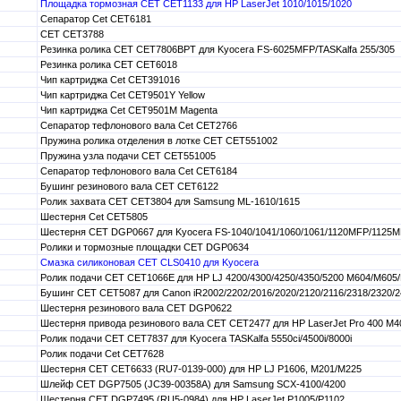
Площадка тормозная CET CET1133 для HP LaserJet 1010/1015/1020
Сепаратор Cet CET6181
CET CET3788
Резинка ролика CET CET7806BPT для Kyocera FS-6025MFP/TASKalfa 255/305
Резинка ролика CET CET6018
Чип картриджа Cet CET391016
Чип картриджа Cet CET9501Y Yellow
Чип картриджа Cet CET9501M Magenta
Сепаратор тефлонового вала Cet CET2766
Пружина ролика отделения в лотке CET CET551002
Пружина узла подачи CET CET551005
Сепаратор тефлонового вала Cet CET6184
Бушинг резинового вала CET CET6122
Ролик захвата CET CET3804 для Samsung ML-1610/1615
Шестерня Cet CET5805
Шестерня CET DGP0667 для Kyocera FS-1040/1041/1060/1061/1120MFP/1125
Ролики и тормозные площадки CET DGP0634
Смазка силиконовая CET CLS0410 для Kyocera
Ролик подачи CET CET1066E для HP LJ 4200/4300/4250/4350/5200 M604/M605
Бушинг CET CET5087 для Canon iR2002/2202/2016/2020/2120/2116/2318/2320/
Шестерня резинового вала CET DGP0622
Шестерня привода резинового вала CET CET2477 для HP LaserJet Pro 400 M
Ролик подачи CET CET7837 для Kyocera TASKalfa 5550ci/4500i/8000i
Ролик подачи Cet CET7628
Шестерня CET CET6633 (RU7-0139-000) для HP LJ P1606, M201/M225
Шлейф CET DGP7505 (JC39-00358A) для Samsung SCX-4100/4200
Шестерня CET DGP7495 (RU5-0984) для HP LaserJet P1005/P1102