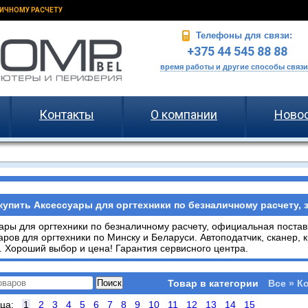
ИЧНОМУ РАСЧЕТУ
Телефоны для связи:
+375 44 545 88 88
время работы и другие способы связи
Контакты
О компании
Ново
купить Аксессуары для оргтехники по безналичному расчету, 
ары для оргтехники по безналичному расчету, официальная поставк
аров для оргтехники по Минску и Беларуси. Автоподатчик, сканер, 
. Хороший выбор и цена! Гарантия сервисного центра.
Товар в категории
Все » К
ица:
1
2
3
4
5
6
7
8
9
10
11
12
13
14
15