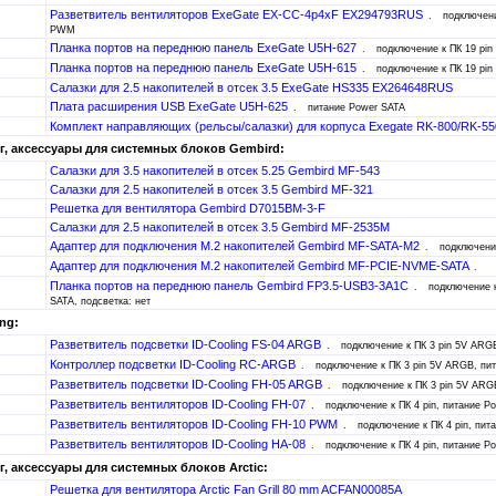
Разветвитель вентиляторов ExeGate EX-CC-4p4xF EX294793RUS
подключени
PWM
Планка портов на переднюю панель ExeGate U5H-627
подключение к ПК 19 pin
Планка портов на переднюю панель ExeGate U5H-615
подключение к ПК 19 pin
Салазки для 2.5 накопителей в отсек 3.5 ExeGate HS335 EX264648RUS
Плата расширения USB ExeGate U5H-625
питание Power SATA
Комплект направляющих (рельсы/салазки) для корпуса Exegate RK-800/RK-5
, аксессуары для системных блоков Gembird:
Салазки для 3.5 накопителей в отсек 5.25 Gembird MF-543
Салазки для 2.5 накопителей в отсек 3.5 Gembird MF-321
Решетка для вентилятора Gembird D7015BM-3-F
Салазки для 2.5 накопителей в отсек 3.5 Gembird MF-2535M
Адаптер для подключения M.2 накопителей Gembird MF-SATA-M2
подключени
Адаптер для подключения M.2 накопителей Gembird MF-PCIE-NVME-SATA
Планка портов на переднюю панель Gembird FP3.5-USB3-3A1C
подключение к
SATA, подсветка: нет
ing:
Разветвитель подсветки ID-Cooling FS-04 ARGB
подключение к ПК 3 pin 5V ARG
Контроллер подсветки ID-Cooling RC-ARGB
подключение к ПК 3 pin 5V ARGB, пи
Разветвитель подсветки ID-Cooling FH-05 ARGB
подключение к ПК 3 pin 5V ARG
Разветвитель вентиляторов ID-Cooling FH-07
подключение к ПК 4 pin, питание 
Разветвитель вентиляторов ID-Cooling FH-10 PWM
подключение к ПК 4 pin, пит
Разветвитель вентиляторов ID-Cooling HA-08
подключение к ПК 4 pin, питание P
, аксессуары для системных блоков Arctic:
Решетка для вентилятора Arctic Fan Grill 80 mm ACFAN00085A