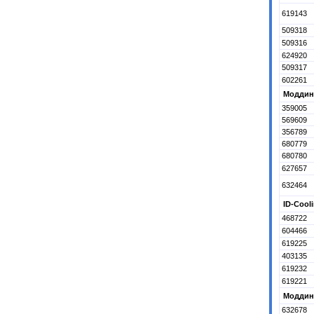
619143
509318
509316
624920
509317
602261
Моддинг
359005
569609
356789
680779
680780
627657
632464
ID-Cool
468722
604466
619225
403135
619232
619221
Моддинг
632678