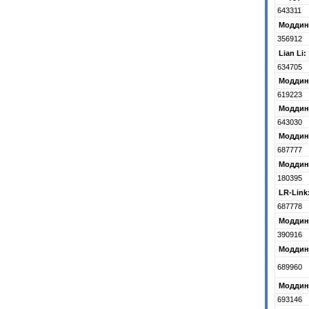
643311
Моддинг
356912
Lian Li:
634705
Моддинг
619223
Моддинг
643030
Моддинг
687777
Моддинг
180395
LR-Link
687778
Моддинг
390916
Моддинг
689960
Моддинг
693146