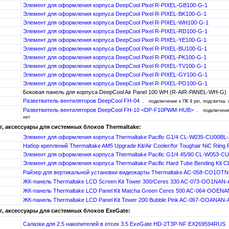
Элемент для оформления корпуса DeepCool Pixel R-PIXEL-GB100-G-1
Элемент для оформления корпуса DeepCool Pixel R-PIXEL-BK100-G-1
Элемент для оформления корпуса DeepCool Pixel R-PIXEL-WH100-G-1
Элемент для оформления корпуса DeepCool Pixel R-PIXEL-RD100-G-1
Элемент для оформления корпуса DeepCool Pixel R-PIXEL-YE100-G-1
Элемент для оформления корпуса DeepCool Pixel R-PIXEL-BU100-G-1
Элемент для оформления корпуса DeepCool Pixel R-PIXEL-PK100-G-1
Элемент для оформления корпуса DeepCool Pixel R-PIXEL-TV100-G-1
Элемент для оформления корпуса DeepCool Pixel R-PIXEL-GY100-G-1
Элемент для оформления корпуса DeepCool Pixel R-PIXEL-PO100-G-1
Боковая панель для корпуса DeepCool Air Panel 100 WH (R-AIR-PANEL-WH-G)
Разветвитель вентиляторов DeepCool FH-04
подключение к ПК 4 pin, подсветка: 
Разветвитель вентиляторов DeepCool FH-10 <DP-F10PWM-HUB>
подключение
нет
, аксессуары для системных блоков Thermaltake:
Элемент для оформления корпуса Thermaltake Pacific G1/4 CL-W035-CU00BL
Набор креплений Thermaltake AM5 Upgrade Kit/Air Cooler/for Toughair NiC Riin
Элемент для оформления корпуса Thermaltake Pacific G1/4 45/90 CL-W053-C
Элемент для оформления корпуса Thermaltake Pacific Hard Tube Bending Kit
Райзер для вертикальной установки видеокарты Thermaltake AC-058-CO1OT
ЖК-панель Thermaltake LCD Screen Kit Tower 300/Ceres 330 AC-073-OO1NAN
ЖК-панель Thermaltake LCD Panel Kit Matcha Green Ceres 500 AC-064-OOEN
ЖК-панель Thermaltake LCD Panel Kit Tower 200 Bubble Pink AC-067-OOANAN
, аксессуары для системных блоков ExeGate:
Салазки для 2.5 накопителей в отсек 3.5 ExeGate HD-2T3P-NF EX269594RUS