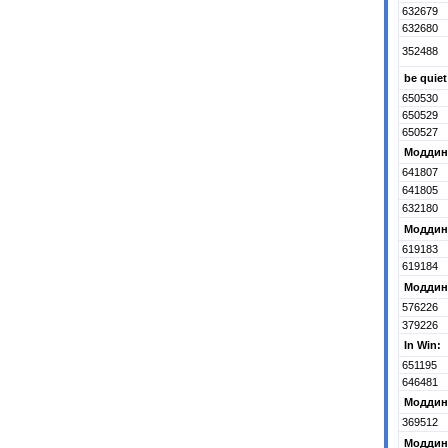
632679
632680
352488
be quiet
650530
650529
650527
Моддинг
641807
641805
632180
Моддинг
619183
619184
Моддинг
576226
379226
In Win:
651195
646481
Моддинг
369512
Моддинг