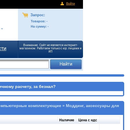
Войти
Запрос:
Товаров:
-
На сумму:
-
Внимание. Сайт не является интернет-
сти
магазином. Работаем только с юр. лицами и
ИП
чному расчету, за безнал?
омпьютерные комплектующие » Моддинг, аксессуары для
Наличие
Цена с ндс