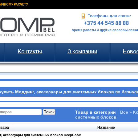
ИЧНОМУ РАСЧЕТУ
Телефоны для связи:
+375 44 545 88 88
время работы и другие способы связи
Контакты
О компании
Ново
купить Моддинг, аксессуары для системных блоков по безнали
Товар в категории
Все » К
системных блоков
овара
Название
, аксессуары для системных блоков DeepCool: