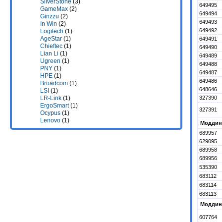
SilverStone
(3)
649495
GameMax
(2)
649494
Ginzzu
(2)
649493
In Win
(2)
649492
Logitech
(1)
AgeStar
(1)
649491
Chieftec
(1)
649490
Lian Li
(1)
649489
Ugreen
(1)
649488
PNY
(1)
649487
HPE
(1)
649486
Broadcom
(1)
648646
LSI
(1)
327390
LR-Link
(1)
ErgoSmart
(1)
327391
Ocypus
(1)
Lenovo
(1)
Моддинг
689957
629095
689958
689956
535390
683112
683114
683113
Моддинг
607764