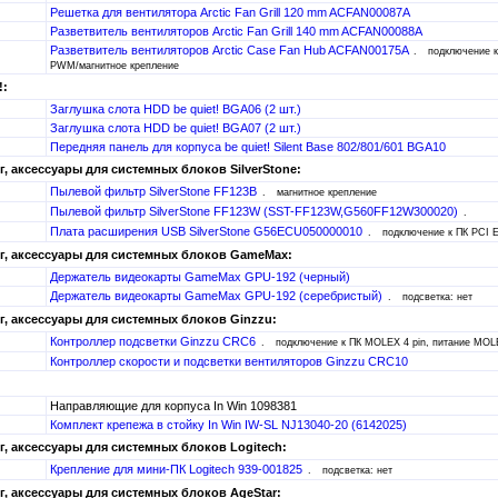
Решетка для вентилятора Arctic Fan Grill 120 mm ACFAN00087A
Разветвитель вентиляторов Arctic Fan Grill 140 mm ACFAN00088A
Разветвитель вентиляторов Arctic Case Fan Hub ACFAN00175A
подключение к
PWM/магнитное крепление
!:
Заглушка слота HDD be quiet! BGA06 (2 шт.)
Заглушка слота HDD be quiet! BGA07 (2 шт.)
Передняя панель для корпуса be quiet! Silent Base 802/801/601 BGA10
, аксессуары для системных блоков SilverStone:
Пылевой фильтр SilverStone FF123B
магнитное крепление
Пылевой фильтр SilverStone FF123W (SST-FF123W,G560FF12W300020)
Плата расширения USB SilverStone G56ECU050000010
подключение к ПК PCI E
, аксессуары для системных блоков GameMax:
Держатель видеокарты GameMax GPU-192 (черный)
Держатель видеокарты GameMax GPU-192 (серебристый)
подсветка: нет
, аксессуары для системных блоков Ginzzu:
Контроллер подсветки Ginzzu CRC6
подключение к ПК MOLEX 4 pin, питание MOLE
Контроллер скорости и подсветки вентиляторов Ginzzu CRC10
Направляющие для корпуса In Win 1098381
Комплект крепежа в стойку In Win IW-SL NJ13040-20 (6142025)
, аксессуары для системных блоков Logitech:
Крепление для мини-ПК Logitech 939-001825
подсветка: нет
, аксессуары для системных блоков AgeStar: