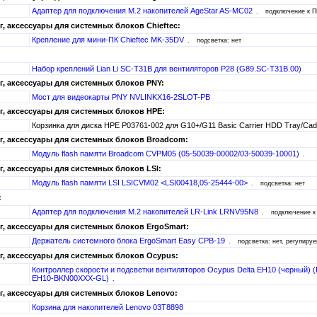
Адаптер для подключения M.2 накопителей AgeStar AS-MC02
подключение к П
, аксессуары для системных блоков Chieftec:
Крепление для мини-ПК Chieftec MK-35DV
подсветка: нет
Набор креплений Lian Li SC-T31B для вентиляторов P28 (G89.SC-T31B.00)
, аксессуары для системных блоков PNY:
Мост для видеокарты PNY NVLINKX16-2SLOT-PB
, аксессуары для системных блоков HPE:
Корзинка для диска HPE P03761-002 для G10+/G11 Basic Carrier HDD Tray/Ca
, аксессуары для системных блоков Broadcom:
Модуль flash памяти Broadcom CVPM05 (05-50039-00002/03-50039-10001)
, аксессуары для системных блоков LSI:
Модуль flash памяти LSI LSICVM02 <LSI00418,05-25444-00>
подсветка: нет
:
Адаптер для подключения M.2 накопителей LR-Link LRNV95N8
подключение к
, аксессуары для системных блоков ErgoSmart:
Держатель системного блока ErgoSmart Easy CPB-19
подсветка: нет, регулиру
, аксессуары для системных блоков Ocypus:
Контроллер скорости и подсветки вентиляторов Ocypus Delta EH10 (черный) (
EH10-BKN00XXX-GL)
, аксессуары для системных блоков Lenovo:
Корзина для накопителей Lenovo 03T8898