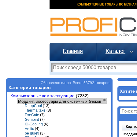
КОМПЬЮТЕРНЫЕ ТОВАРЫ ПО БЕЗНАЛ
Главная
Каталог
Обновлено вчера. Всего 53792 товаров.
Категории товаров
Хотите 
Компьютерные комплектующие
(7232)
70
Моддинг, аксессуары для системных блоков
DeepCool
(13)
Thermaltake
(8)
ExeGate
(7)
Gembird
(7)
ID-Cooling
(6)
Код т
Arctic
(4)
be quiet!
(3)
Моддинг