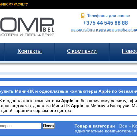
ИЧНОМУ РАСЧЕТУ
Телефоны для связи:
+375 44 545 88 88
время работы и другие способы связи
Контакты
О компании
Ново
купить Мини-ПК и одноплатные компьютеры Apple по безналич
К и одноплатные компьютеры
Apple
по безналичному расчету, оф
еров под заказ, доставка Мини ПК
Apple
по Минску и Беларуси. 
 цена! Гарантия сервисного центра.
Товар в категории
Все » К
одноплатные компьютеры »