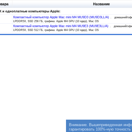
овара
Название
К и одноплатные компьютеры Apple:
Компактный компьютер Apple Mac mini M4 MU9D3 (MU9D3LL/A)
домашний/офи
LPDDR5X, SSD 256 ГБ, графика: Apple M4 GPU (10 ядер), Mac OS
Компактный компьютер Apple Mac mini M4 MU9E3 (MU9E3LL/A)
домашний/офи
LPDDR5X, SSD 512 ГБ, графика: Apple M4 GPU (10 ядер), Mac OS
Внимание. Вышеприведенная инфор
гарантировать 100%-ную точность