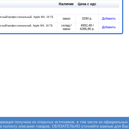
Наличие
Цена с ндс
сный/профессиональный, Apple M4, 16 ГБ
заказ
3290 р.
Добавить
склад /
4992,48 /
сный/профессиональный, Apple M4, 16 ГБ
Добавить
заказ
4286,86 р.
мация получена из открытых источников, в том числе из официальных 
 и полноту описания товаров, ОБЯЗАТЕЛЬНО уточняйте важные для Вас