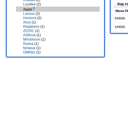
Khadas
(2)
Код т
Leadtek
(2)
2
Apple
Мини-П
Lenovo
(2)
Horizont
(2)
649066
Asus
(1)
Raspberry
(1)
649065
ZOTAC
(1)
ASRock
(1)
Minisforum
(1)
Radxa
(1)
Ninkear
(1)
GMKtec
(1)