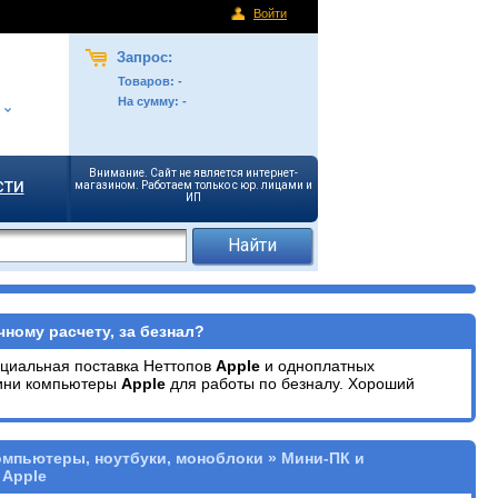
Войти
Запрос:
Товаров:
-
На сумму:
-
Внимание. Сайт не является интернет-
сти
магазином. Работаем только с юр. лицами и
ИП
ному расчету, за безнал?
ициальная поставка Неттопов
Apple
и одноплатных
Мини компьютеры
Apple
для работы по безналу. Хороший
омпьютеры, ноутбуки, моноблоки » Мини-ПК и
 Apple