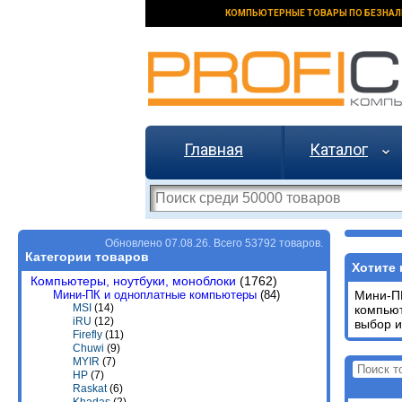
КОМПЬЮТЕРНЫЕ ТОВАРЫ ПО БЕЗНАЛ
Главная
Каталог
Обновлено 07.08.26. Всего 53792 товаров.
Категории товаров
Хотите 
Компьютеры, ноутбуки, моноблоки
(1762)
Мини-ПК и одноплатные компьютеры
(84)
Мини-П
MSI
(14)
компьют
iRU
(12)
выбор и
Firefly
(11)
Chuwi
(9)
MYIR
(7)
HP
(7)
Raskat
(6)