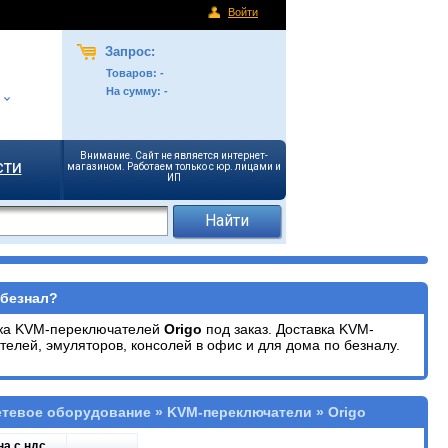
Войти
Запрос:
Товаров:
-
На сумму:
-
Внимание. Сайт не является интернет-
сти
магазином. Работаем только с юр. лицами и
ИП
 безнал?
вка KVM-переключателей
Origo
под заказ. Доставка KVM-
телей, эмуляторов, консолей в офис и для дома по безналу.
етевое оборудование » KVM-переключатели » Origo
на с ндс