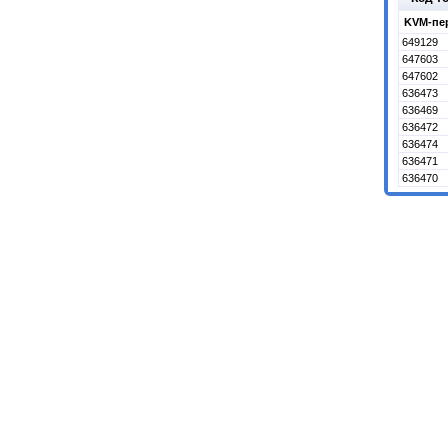
KVM-пер
649129
647603
647602
636473
636469
636472
636474
636471
636470