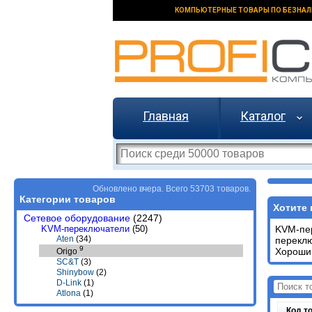
КОМПЬЮТЕРНЫЕ ТОВАРЫ ПО БЕЗНАЛ
Главная
Каталог
Обновлено вчера. Всего 53703 товаров.
Категории товаров
Хотите 
Сетевое оборудование
(2247)
KVM-переключатели
(50)
KVM-пе
Aten
(34)
перекл
9
Хороший
Origo
SC&T
(3)
Shinybow
(2)
D-Link
(1)
Atlona
(1)
Код т