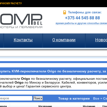
ИЧНОМУ РАСЧЕТУ
Телефоны для связи:
+375 44 545 88 88
время работы и другие способы связи
Контакты
О компании
Ново
купить KVM-переключатели Origo по безналичному расчету, за
реключатели
Origo
по безналичному расчету, официальная поста
ючателей
Origo
по Минску и Беларуси. Кабелей, конвекторов, усили
 выбор и цена! Гарантия сервисного центра.
Товар в категории
Все » С
овара
Название
Наличие
Це