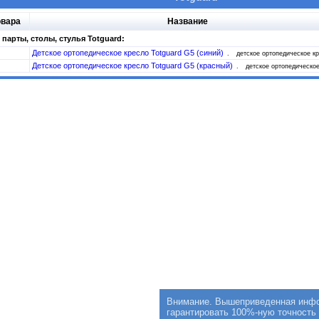
овара
Название
 парты, столы, стулья Totguard:
Детское ортопедическое кресло Totguard G5 (синий)
детское ортопедическое к
Детское ортопедическое кресло Totguard G5 (красный)
детское ортопедическое
Внимание. Вышеприведенная инфор
гарантировать 100%-ную точность