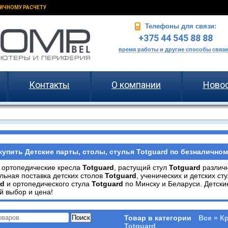
ИЧНОМУ РАСЧЕТУ
Телефоны для связи:
+375 44 545 88 88
время работы и другие способы связи
Контакты
О компании
Ново
купить Детские парты, столы, стулья Totguard по безналичном
 ортопедические кресла
Totguard
, растущий стул
Totguard
различн
ьная поставка детских столов
Totguard
, ученических и детских ст
rd
и ортопедического стула
Totguard
по Минску и Беларуси. Детски
 выбор и цена!
Товар в категории
Все » К
Totguard