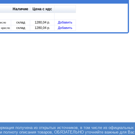
Наличие
Цена с ндс
склад
1280,04 р.
Добавить
ресло
склад
1280,04 р.
Добавить
 кресло
мация получена из открытых источников, в том числе из официальных 
 и полноту описания товаров, ОБЯЗАТЕЛЬНО уточняйте важные для Вас