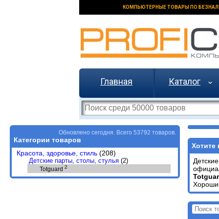
КОМПЬЮТЕРНЫЕ ТОВАРЫ ПО БЕЗНАЛ
Главная
Каталог
Обновлено сегодня. Всего 53792 товаров.
Категории товаров
Хотите 
Красота, здоровье, стиль
(208)
Детские парты, столы, стулья
(2)
Детские
2
официал
Totguard
Totgua
Хороший