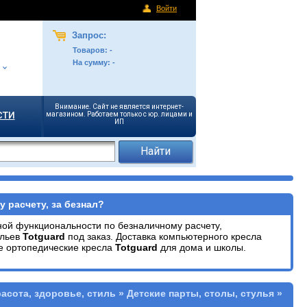
Войти
Запрос:
Товаров:
-
На сумму:
-
Внимание. Сайт не является интернет-
сти
магазином. Работаем только с юр. лицами и
ИП
у расчету, за безнал?
ой функциональности по безналичному расчету,
ульев
Totguard
под заказ. Доставка компьютерного кресла
е ортопедические кресла
Totguard
для дома и школы.
расота, здоровье, стиль » Детские парты, столы, стулья »