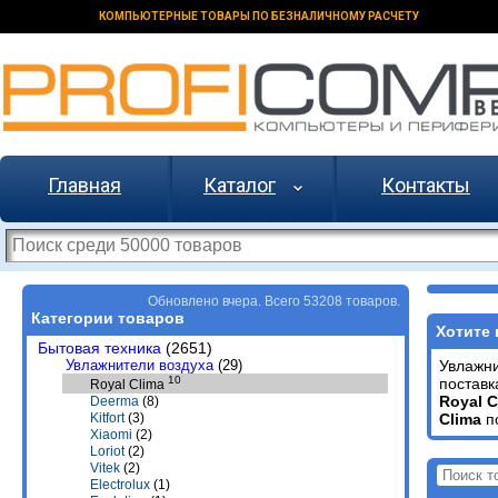
КОМПЬЮТЕРНЫЕ ТОВАРЫ ПО БЕЗНАЛИЧНОМУ РАСЧЕТУ
Главная
Каталог
Контакты
Обновлено вчера. Всего 53208 товаров.
Категории товаров
Хотите 
Бытовая техника
(2651)
Увлажнители воздуха
(29)
Увлажн
10
поставк
Royal Clima
Royal 
Deerma
(8)
Clima
п
Kitfort
(3)
Xiaomi
(2)
Loriot
(2)
Vitek
(2)
Electrolux
(1)