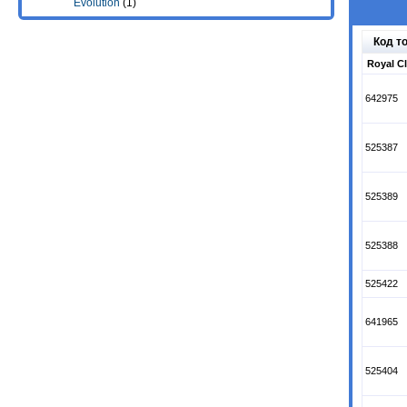
Evolution
(1)
Код т
Royal C
642975
525387
525389
525388
525422
641965
525404