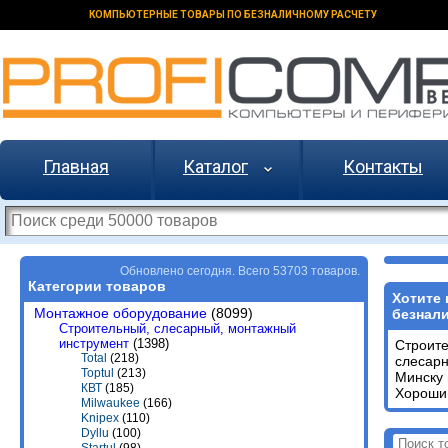
КОМПЬЮТЕРНЫЕ ТОВАРЫ ПО БЕЗНАЛИЧНОМУ РАСЧЕТУ
Главная
Каталог
Контакты
Обновлено сегодня. Всего 53703 товаров.
Категории товаров
Хотите 
Монтажное оборудование
(8099)
безнали
Строительный, слесарный, монтажный
инструмент
(1398)
Строит
Total
(218)
слесар
Toptul
(213)
Минску
КВТ
(185)
Хороший
Milwaukee
(166)
Knipex
(110)
Dyllu
(100)