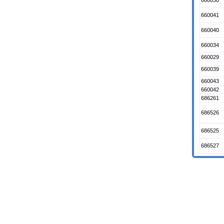
660030
660041
660040
660034
660029
660039
660043
660042
686261
686526
686525
686527