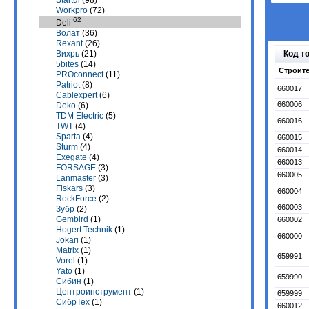
Startul
(98)
Workpro
(72)
62
Deli
Волат
(36)
Rexant
(26)
Код т
Вихрь
(21)
5bites
(14)
Строите
PROconnect
(11)
Patriot
(8)
660017
Cablexpert
(6)
660006
Deko
(6)
TDM Electric
(5)
660016
TWT
(4)
Sparta
(4)
660015
Sturm
(4)
660014
Exegate
(4)
660013
FORSAGE
(3)
660005
Lanmaster
(3)
Fiskars
(3)
660004
RockForce
(2)
660003
Зубр
(2)
Gembird
(1)
660002
Hogert Technik
(1)
660000
Jokari
(1)
Matrix
(1)
659991
Vorel
(1)
Yato
(1)
659990
Сибин
(1)
Центроинструмент
(1)
659999
СибрТех
(1)
660012