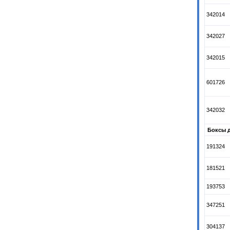
342014
342027
342015
601726
342032
Боксы д
191324
181521
193753
347251
304137