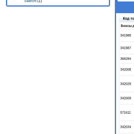
Satechi
(1)
Код т
Боксы д
341988
341987
368284
342008
342029
342009
571611
342034