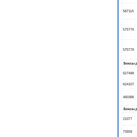
587115
575776
575779
Боксы 
627498
624107
460386
Боксы д
21077
73559