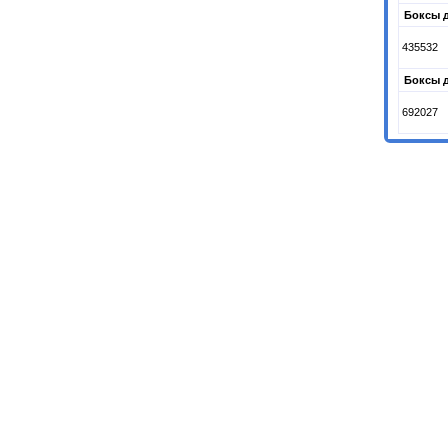
Боксы д
435532
Боксы д
692027