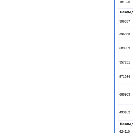
181520
Боксы д
396357
396358
689959
357231
571934
688903
493182
Боксы д
624110