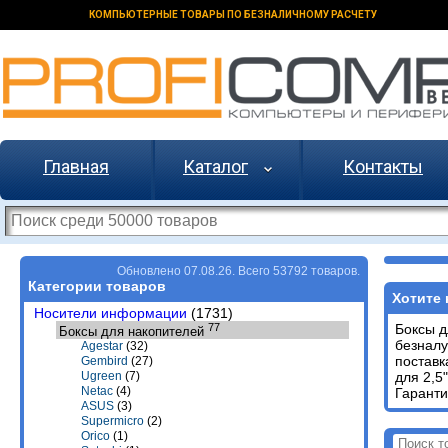
КОМПЬЮТЕРНЫЕ ТОВАРЫ ПО БЕЗНАЛИЧНОМУ РАСЧЕТУ
Главная
Каталог
Контакты
Обновлено 07.08.26. Всего 53792 товаров.
Категории товаров
Хотите 
Носители информации
(1731)
77
Боксы д
Боксы для накопителей
безналу
Agestar
(32)
поставк
Gembird
(27)
для 2,5
Ugreen
(7)
Netac
(4)
Гаранти
ASUS
(3)
Supermicro
(2)
Orico
(1)