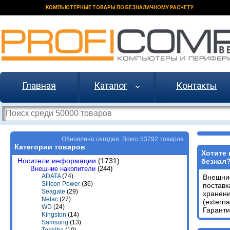
КОМПЬЮТЕРНЫЕ ТОВАРЫ ПО БЕЗНАЛИЧНОМУ РАСЧЕТУ
Главная
Каталог
Контакты
Обновлено сегодня. Всего 53792 товаров.
Категории товаров
Хотите 
Носители информации
(1731)
безнал
Внешние накопители
(244)
ADATA
(74)
Внешни
Silicon Power
(36)
поставк
Seagate
(29)
хранени
Netac
(27)
(extern
WD
(24)
Гаранти
Kingston
(14)
Samsung
(13)