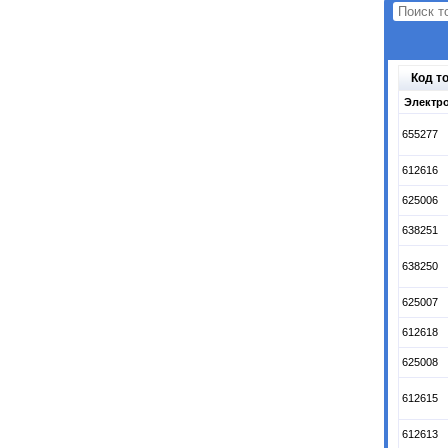
Код т
Электро
655277
612616
625006
638251
638250
625007
612618
625008
612615
612613