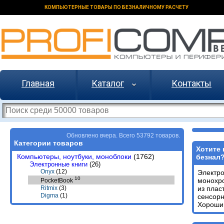
КОМПЬЮТЕРНЫЕ ТОВАРЫ ПО БЕЗНАЛИЧНОМУ РАСЧЕТУ
Главная
Каталог
Контакты
Обновлено вчера. Всего 53792 товаров.
Категории товаров
Хотите 
Компьютеры, ноутбуки, моноблоки
(1762)
безнал
Электронные книги
(26)
Onyx
(12)
Электр
10
монохр
PocketBook
из плас
Ritmix
(3)
Digma
(1)
сенсор
Хороший