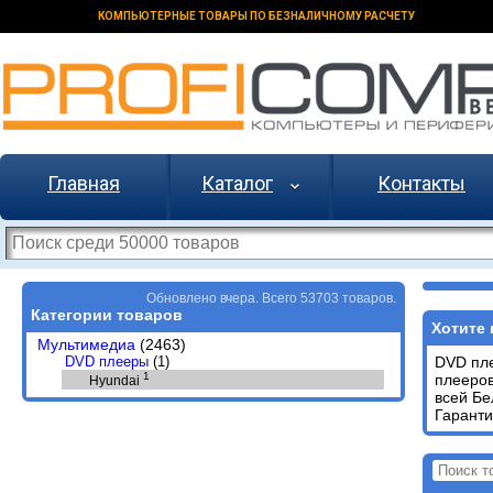
КОМПЬЮТЕРНЫЕ ТОВАРЫ ПО БЕЗНАЛИЧНОМУ РАСЧЕТУ
Главная
Каталог
Контакты
Обновлено вчера. Всего 53703 товаров.
Категории товаров
Хотите 
Мультимедиа
(2463)
DVD плееры
(1)
DVD пл
1
плееро
Hyundai
всей Б
Гаранти