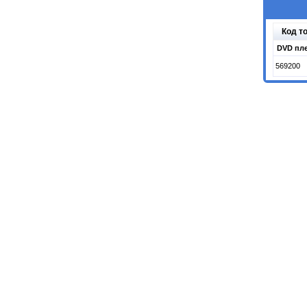
Код т
DVD пле
569200