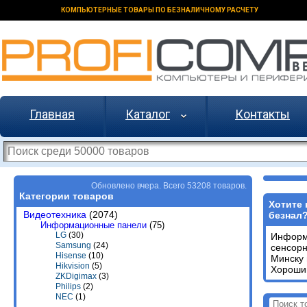
КОМПЬЮТЕРНЫЕ ТОВАРЫ ПО БЕЗНАЛИЧНОМУ РАСЧЕТУ
Главная
Каталог
Контакты
Обновлено вчера. Всего 53208 товаров.
Категории товаров
Хотите 
Видеотехника
(2074)
безнал
Информационные панели
(75)
LG
(30)
Информ
Samsung
(24)
сенсор
Hisense
(10)
Минску
Hikvision
(5)
Хороший
ZKDigimax
(3)
Philips
(2)
NEC
(1)