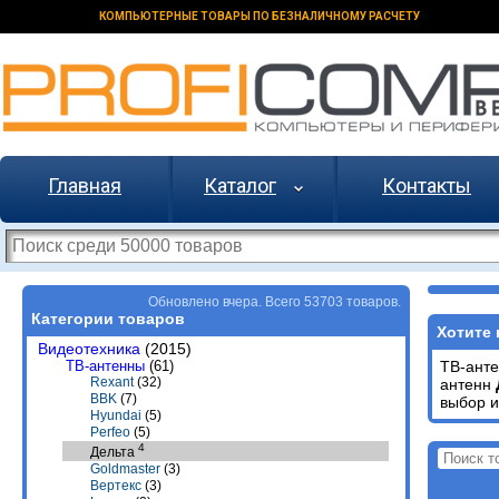
КОМПЬЮТЕРНЫЕ ТОВАРЫ ПО БЕЗНАЛИЧНОМУ РАСЧЕТУ
Главная
Каталог
Контакты
Обновлено вчера. Всего 53703 товаров.
Категории товаров
Хотите 
Видеотехника
(2015)
ТВ-антенны
(61)
ТВ-ант
Rexant
(32)
антенн
BBK
(7)
выбор и
Hyundai
(5)
Perfeo
(5)
4
Дельта
Goldmaster
(3)
Вертекс
(3)