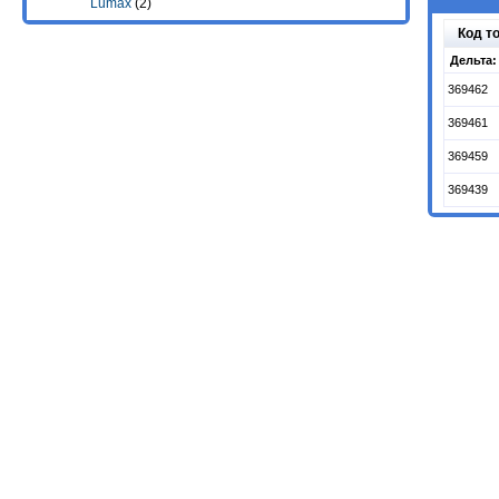
Lumax
(2)
Код т
Дельта:
369462
369461
369459
369439