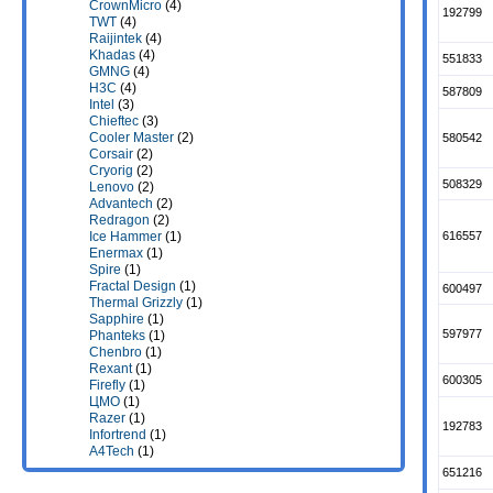
CrownMicro
(4)
192799
TWT
(4)
Raijintek
(4)
Khadas
(4)
551833
GMNG
(4)
H3C
(4)
587809
Intel
(3)
Chieftec
(3)
Cooler Master
(2)
580542
Corsair
(2)
Cryorig
(2)
508329
Lenovo
(2)
Advantech
(2)
Redragon
(2)
616557
Ice Hammer
(1)
Enermax
(1)
Spire
(1)
Fractal Design
(1)
600497
Thermal Grizzly
(1)
Sapphire
(1)
597977
Phanteks
(1)
Chenbro
(1)
Rexant
(1)
600305
Firefly
(1)
ЦМО
(1)
Razer
(1)
192783
Infortrend
(1)
A4Tech
(1)
651216