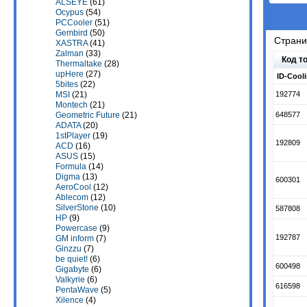
ALSEYE
(61)
Ocypus
(54)
PCCooler
(51)
Gembird
(50)
Стран
XASTRA
(41)
Zalman
(33)
Код т
Thermaltake
(28)
upHere
(27)
ID-Cool
5bites
(22)
192774
MSI
(21)
Montech
(21)
648577
Geometric Future
(21)
ADATA
(20)
1stPlayer
(19)
192809
ACD
(16)
ASUS
(15)
Formula
(14)
Digma
(13)
600301
AeroCool
(12)
Ablecom
(12)
SilverStone
(10)
587808
HP
(9)
Powercase
(9)
192787
GM inform
(7)
Ginzzu
(7)
be quiet!
(6)
600498
Gigabyte
(6)
Valkyrie
(6)
616598
PentaWave
(5)
Xilence
(4)