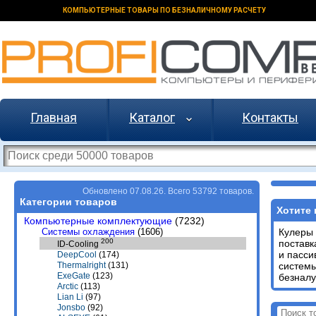
КОМПЬЮТЕРНЫЕ ТОВАРЫ ПО БЕЗНАЛИЧНОМУ РАСЧЕТУ
Главная
Каталог
Контакты
Обновлено 07.08.26. Всего 53792 товаров.
Категории товаров
Хотите 
Компьютерные комплектующие
(7232)
Системы охлаждения
(1606)
Кулеры
200
поставк
ID-Cooling
и пасс
DeepCool
(174)
систем
Thermalright
(131)
ExeGate
(123)
безналу
Arctic
(113)
Lian Li
(97)
Jonsbo
(92)