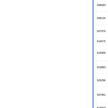
598093
598134
597976
616575
616585
629883
526286
597981
616603