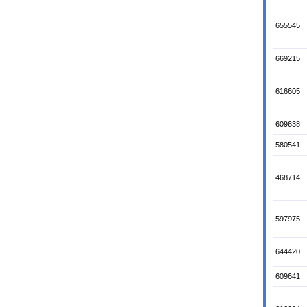
655545
669215
616605
609638
580541
468714
597975
644420
609641