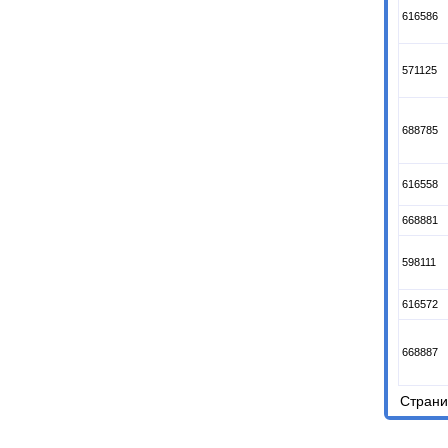
616586
571125
688785
616558
668881
598111
616572
668887
Стран