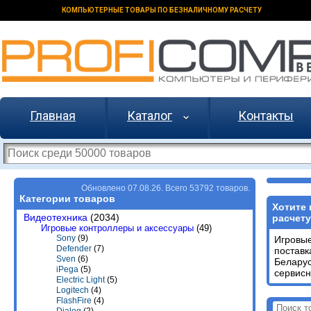
КОМПЬЮТЕРНЫЕ ТОВАРЫ ПО БЕЗНАЛИЧНОМУ РАСЧЕТУ
Главная
Каталог
Контакты
Обновлено 07.08.26. Всего 53792 товаров.
Категории товаров
Хотите 
Видеотехника
(2034)
расчету
Игровые контроллеры и аксессуары
(49)
Sony
(9)
Игровые
Defender
(7)
поставк
Sven
(6)
Беларус
iPega
(5)
сервисн
Electric Light
(5)
Logitech
(4)
FlashFire
(4)