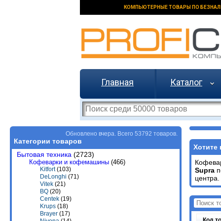
КОМПЬЮТЕРНЫЕ ТОВАРЫ ПО БЕЗНАЛ
Главная
Каталог
Обновлено вчера. Всего 53792 товаров.
Категории товаров
Хотите 
Бытовая техника
(2723)
Кофеварки и кофемашины
(466)
Кофева
Kitfort
(103)
Supra
п
DeLonghi
(71)
центра.
Vitek
(21)
BQ
(20)
Centek
(19)
Krups
(18)
Brayer
(17)
Код т