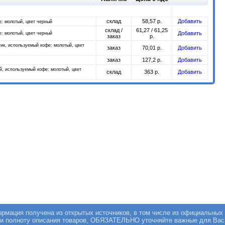
склад
58,57 р.
Добавить
е: молотый, цвет черный
склад /
61,27 / 61,25
Добавить
е: молотый, цвет черный
заказ
р.
тик, используемый кофе: молотый, цвет
заказ
70,01 р.
Добавить
заказ
127,2 р.
Добавить
ой, используемый кофе: молотый, цвет
склад
363 р.
Добавить
мация получена из открытых источников, в том числе из официальных 
 и полноту описания товаров, ОБЯЗАТЕЛЬНО уточняйте важные для Вас