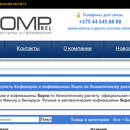
ИЧНОМУ РАСЧЕТУ
Телефоны для связи:
+375 44 545 88 88
время работы и другие способы связи
Контакты
О компании
Ново
купить Кофеварки и кофемашины Supra по безналичному расче
рки и кофемашины
Supra
по безналичному расчету, официальная 
о Минску и Беларуси. Ручные и автоматические кофемашины
Supr
Товар в категории
Все » Б
овара
Название