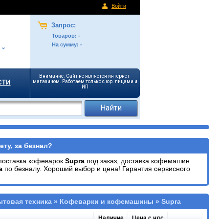
Войти
Запрос:
Товаров:
-
На сумму:
-
Внимание. Сайт не является интернет-
сти
магазином. Работаем только с юр. лицами и
ИП
ту, за безнал?
поставка кофеварок
Supra
под заказ, доставка кофемашин
a
по безналу. Хороший выбор и цена! Гарантия сервисного
ытовая техника » Кофеварки и кофемашины » Supra
Наличие
Цена с ндс