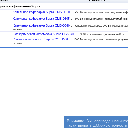
рки и кофемашины Supra:
Капельная кофеварка Supra CMS-0610
750 Вт, корпус пластик, используемый коф
Капельная кофеварка Supra CMS-0605
600 Вт, корпус пластик, используемый коф
Капельная кофеварка Supra CMS-0640
капельная кофеварка, 600 Вт, корпус плас
черный
Электрическая кофемолка Supra CGS-310
350 Вт, контейнер для зерен на 80 г
Рожковая кофеварка Supra CMS-1501
1000 Вт, корпус пластик, капучинатор ручн
черный
Внимание. Вышеприведенная инфор
гарантировать 100%-ную точность