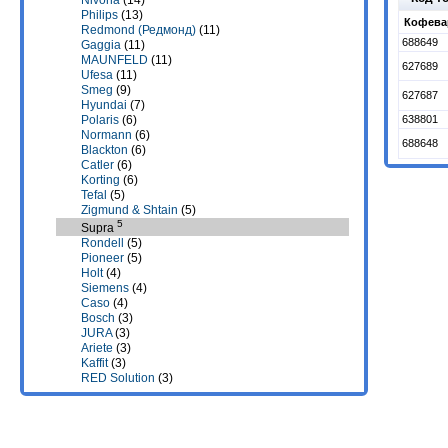
Nivona
(14)
Philips
(13)
Кофева
Redmond (Редмонд)
(11)
688649
Gaggia
(11)
MAUNFELD
(11)
627689
Ufesa
(11)
Smeg
(9)
627687
Hyundai
(7)
Polaris
(6)
638801
Normann
(6)
688648
Blackton
(6)
Catler
(6)
Korting
(6)
Tefal
(5)
Zigmund & Shtain
(5)
5
Supra
Rondell
(5)
Pioneer
(5)
Holt
(4)
Siemens
(4)
Caso
(4)
Bosch
(3)
JURA
(3)
Ariete
(3)
Kaffit
(3)
RED Solution
(3)
Moulinex
(2)
Melitta
(2)
Aresa
(2)
Saeco
(2)