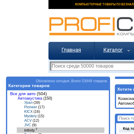
КОМПЬЮТЕРНЫЕ ТОВАРЫ ПО БЕЗНАЛ
Главная
Каталог
Обновлено сегодня. Всего 53949 товаров.
Категории товаров
Хотите 
Все для авто
(504)
Автоакустика
(150)
Коакси
Урал
(39)
Автомо
Pioneer
(17)
KICX
(16)
Mystery
(15)
ACV
(12)
JVC
(9)
Код т
7
Infinity