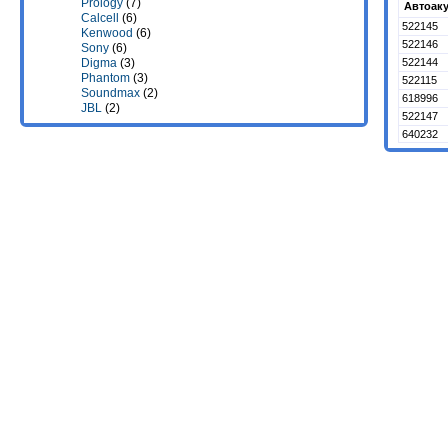
Prology
(7)
Автоакус
Calcell
(6)
522145
Kenwood
(6)
522146
Sony
(6)
522144
Digma
(3)
Phantom
(3)
522115
Soundmax
(2)
618996
JBL
(2)
522147
640232