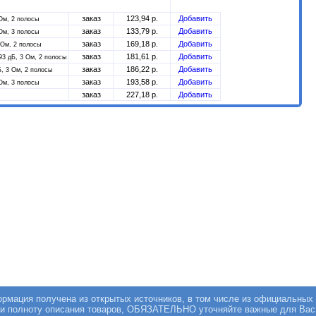
заказ
123,94 р.
Добавить
 Ом, 2 полосы
заказ
133,79 р.
Добавить
 Ом, 3 полосы
заказ
169,18 р.
Добавить
 Ом, 2 полосы
заказ
181,61 р.
Добавить
93 дБ, 3 Ом, 2 полосы
заказ
186,22 р.
Добавить
Б, 3 Ом, 2 полосы
заказ
193,58 р.
Добавить
 Ом, 3 полосы
заказ
227,18 р.
Добавить
мация получена из открытых источников, в том числе из официальных 
 и полноту описания товаров, ОБЯЗАТЕЛЬНО уточняйте важные для Вас