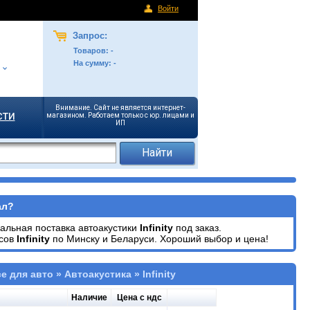
Войти
Запрос:
Товаров:
-
На сумму:
-
Внимание. Сайт не является интернет-
сти
магазином. Работаем только с юр. лицами и
ИП
ал?
альная поставка автоакустики
Infinity
под заказ.
асов
Infinity
по Минску и Беларуси. Хороший выбор и цена!
е для авто » Автоакустика » Infinity
Наличие
Цена с ндс