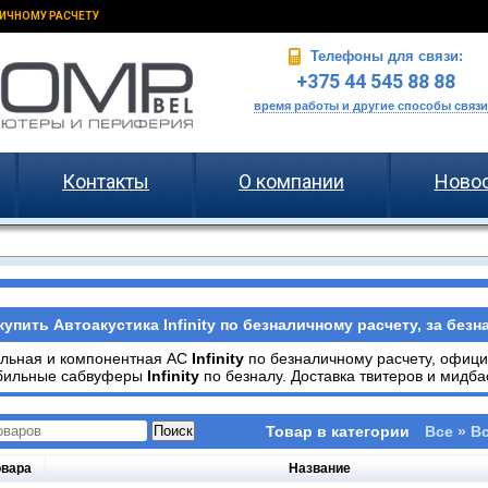
ИЧНОМУ РАСЧЕТУ
Телефоны для связи:
+375 44 545 88 88
время работы и другие способы связи
Контакты
О компании
Ново
купить Автоакустика Infinity по безналичному расчету, за безн
альная и компонентная АС
Infinity
по безналичному расчету, офици
бильные сабвуферы
Infinity
по безналу. Доставка твитеров и мидб
Товар в категории
Все » Вс
овара
Название