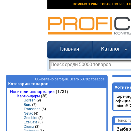
КОМПЬЮТЕРНЫЕ ТОВАРЫ ПО БЕЗНАЛ
Главная
Каталог
Обновлено сегодня. Всего 53792 товаров.
Категории товаров
Хотите 
Носители информации
(1731)
Карт-ридеры
(38)
Карт-р
Ugreen
(9)
официал
Buro
(7)
microSD
Transcend
(5)
Netac
(4)
Gembird
(3)
ExeGate
(3)
Digma
(3)
Выбери