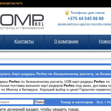
ИЧНОМУ РАСЧЕТУ
Телефоны для связи:
+375 44 545 88 88
время работы и другие способы связи
Контакты
О компании
Ново
купить Карт-ридеры Perfeo по безналичному расчету, за безна
идеры
Perfeo
по безналичному расчету, USB карт-ридеры
Perfeo
по 
ьная поставка внешних карт-ридеров
Perfeo
под заказ, доставка 
 по Минску и Беларуси. Хороший выбор и цена! Гарантия сервисно
Товар в категории
Все » Н
те дочерний раздел, чтобы увидеть товар.