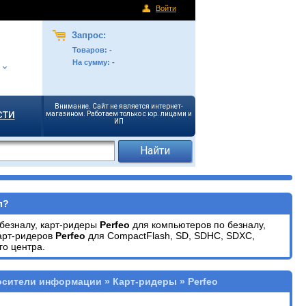
Войти
Запрос:
Товаров:
-
На сумму:
-
Внимание. Сайт не является интернет-
сти
магазином. Работаем только с юр. лицами и
ИП
л?
безналу, карт-ридеры
Perfeo
для компьютеров по безналу,
карт-ридеров
Perfeo
для CompactFlash, SD, SDHC, SDXC,
го центра.
осители информации » Карт-ридеры » Perfeo