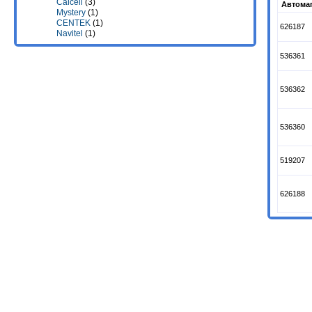
Calcell
(3)
Автома
Mystery
(1)
CENTEK
(1)
626187
Navitel
(1)
536361
536362
536360
519207
626188