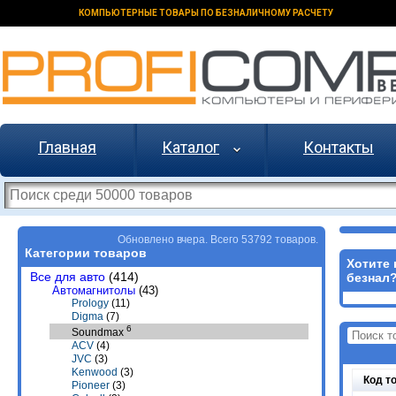
КОМПЬЮТЕРНЫЕ ТОВАРЫ ПО БЕЗНАЛИЧНОМУ РАСЧЕТУ
Главная
Каталог
Контакты
Обновлено вчера. Всего 53792 товаров.
Категории товаров
Хотите 
Все для авто
(414)
безнал
Автомагнитолы
(43)
Prology
(11)
Digma
(7)
6
Soundmax
ACV
(4)
JVC
(3)
Kenwood
(3)
Код т
Pioneer
(3)