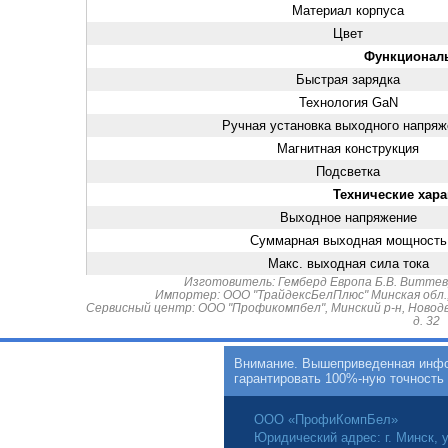
Материал корпуса
Цвет
Функционал
Быстрая зарядка
Технология GaN
Ручная установка выходного напряж
Магнитная конструкция
Подсветка
Технические хара
Выходное напряжение
Суммарная выходная мощность
Макс. выходная сила тока
Изготовитель: Гемберд Европа Б.В. Виттев
Импортер: ООО "ТрайдексБелПлюс" Минская обл., М
Сервисный центр: ООО "Профикомпбел", Минский р-н, Новодв
д. 32
Внимание. Вышеприведенная инфор
гарантировать 100%-ную точность
ООО «ПрофиКомпБел»
Юридический адрес: г. Минск, у
Цена: 42