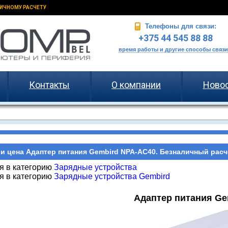
ИЧНОМУ РАСЧЕТУ
Телефоны для связи:
+375 44 545 88 88
время работы и другие способы связи
Контакты
О компании
Ново
и цена Адаптер питания Gembird NPA-AC40. Безналичный расч
я в категорию
Зарядные устройства
я в категорию
Зарядные устройства Gembird
Адаптер питания Ge