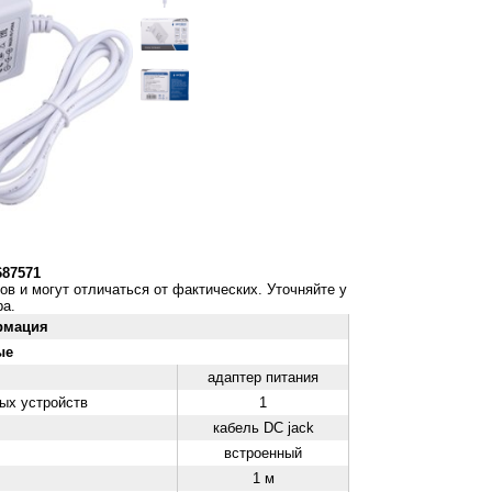
687571
ов и могут отличаться от фактических. Уточняйте у
а.
рмация
ые
адаптер питания
ых устройств
1
кабель DC jack
встроенный
1 м