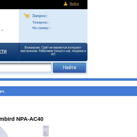
Войти
Запрос:
Товаров:
-
На сумму:
-
Внимание. Сайт не является интернет-
сти
магазином. Работаем только с юр. лицами и
ИП
ет.
mbird NPA-AC40