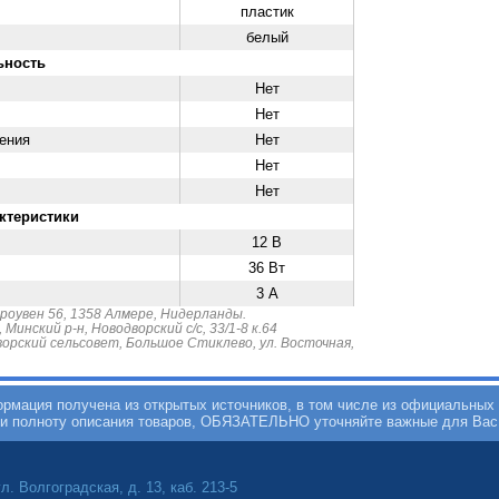
пластик
белый
ьность
Нет
Нет
ения
Нет
Нет
Нет
ктеристики
12 В
36 Вт
3 А
роувен 56, 1358 Алмере, Нидерланды.
инский р-н, Новодворский с/с, 33/1-8 к.64
орский сельсовет, Большое Стиклево, ул. Восточная,
мация получена из открытых источников, в том числе из официальных 
 и полноту описания товаров, ОБЯЗАТЕЛЬНО уточняйте важные для Вас
л. Волгоградская, д. 13, каб. 213-5
 р.