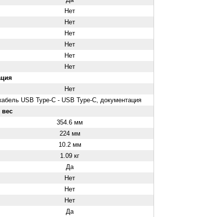
Нет
Нет
Нет
Нет
Нет
Нет
ация
Нет
кабель USB Type-C - USB Type-C, документация
 вес
354.6 мм
224 мм
10.2 мм
1.09 кг
Да
Нет
Нет
Нет
Да