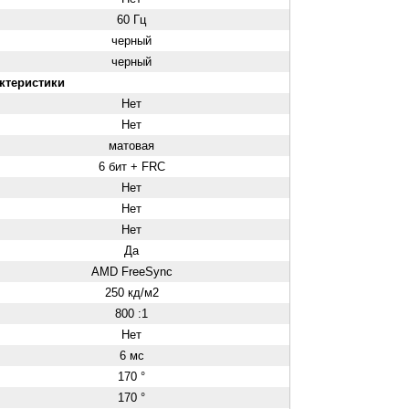
60 Гц
черный
черный
ктеристики
Нет
Нет
матовая
6 бит + FRC
Нет
Нет
Нет
Да
AMD FreeSync
250 кд/м2
800 :1
Нет
6 мс
170 °
170 °