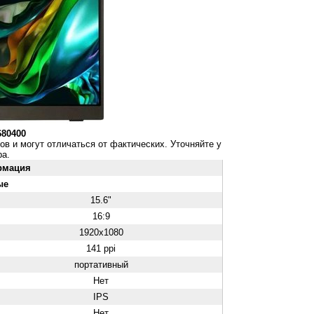
680400
ов и могут отличаться от фактических. Уточняйте у
а.
рмация
ые
15.6"
16:9
1920x1080
141 ppi
портативный
Нет
IPS
Нет