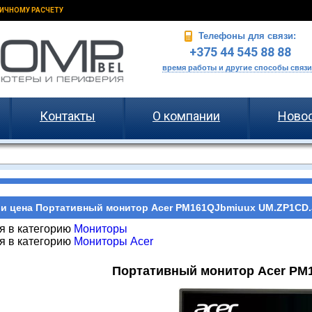
ИЧНОМУ РАСЧЕТУ
Телефоны для связи:
+375 44 545 88 88
время работы и другие способы связи
Контакты
О компании
Ново
и цена Портативный монитор Acer PM161QJbmiuux UM.ZP1CD.J
я в категорию
Мониторы
я в категорию
Мониторы Acer
Портативный монитор Acer PM