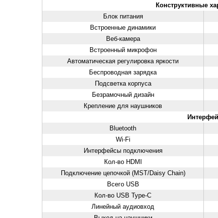
Конструктивные ха
Блок питания
Встроенные динамики
Веб-камера
Встроенный микрофон
Автоматическая регулировка яркости
Беспроводная зарядка
Подсветка корпуса
Безрамочный дизайн
Крепление для наушников
Интерфе
Bluetooth
Wi-Fi
Интерфейсы подключения
Кол-во HDMI
Подключение цепочкой (MST/Daisy Chain)
Всего USB
Кол-во USB Type-C
Линейный аудиовход
Выход на наушники