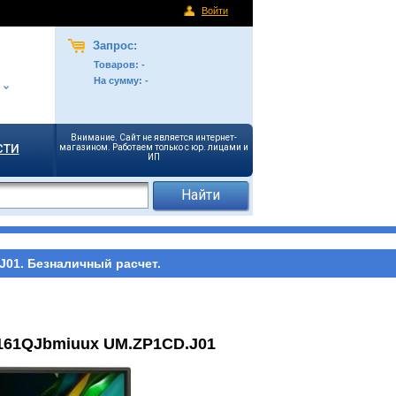
Войти
Запрос:
Товаров:
-
На сумму:
-
Внимание. Сайт не является интернет-
сти
магазином. Работаем только с юр. лицами и
ИП
01. Безналичный расчет.
161QJbmiuux UM.ZP1CD.J01