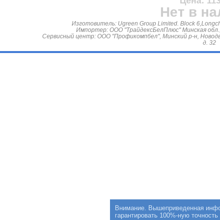
Цена: 113
Нет в н
Изготовитель: Ugreen Group Limited. Block 6,Longch
Импортер: ООО "ТрайдексБелПлюс" Минская обл., М
Сервисный центр: ООО "Профикомпбел", Минский р-н, Новодв
д. 32
Внимание. Вышеприведенная инфор
гарантировать 100%-ную точность