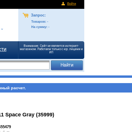
Войти
Запрос:
Товаров:
-
На сумму:
-
Внимание. Сайт не является интернет-
сти
магазином. Работаем только с юр. лицами и
ИП
чный расчет.
1 Space Gray (35999)
655479