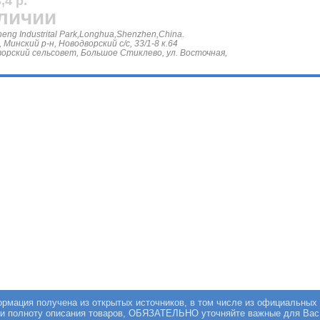
,4 р.
аличии
eng Industrital Park,Longhua,Shenzhen,China.
инский р-н, Новодворский с/с, 33/1-8 к.64
орский сельсовет, Большое Стиклево, ул. Восточная,
мация получена из открытых источников, в том числе из официальных 
 и полноту описания товаров, ОБЯЗАТЕЛЬНО уточняйте важные для Вас