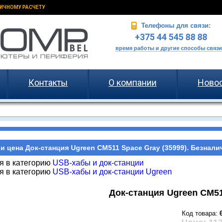
ИЧНОМУ РАСЧЕТУ
Телефоны для связи:
+375 44 545 88 88
время работы и другие способы связи
Контакты
О компании
Ново
и цена Док-станция Ugreen CM511 Space Gray (35999). Безнали
я в категорию
USB-хабы и док-станции
я в категорию
USB-хабы и док-станции Ugreen
Док-станция Ugreen CM51
Код товара: