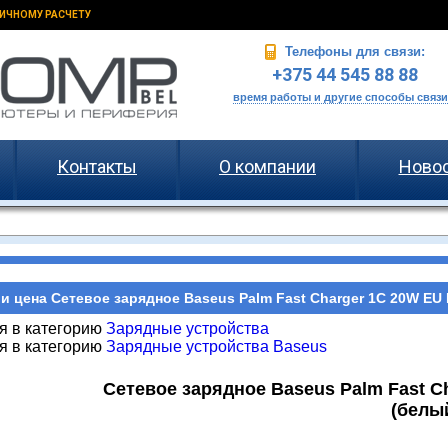
ИЧНОМУ РАСЧЕТУ
Телефоны для связи:
+375 44 545 88 88
время работы и другие способы связи
Контакты
О компании
Ново
и цена Сетевое зарядное Baseus Palm Fast Charger 1C 20W EU 
я в категорию
Зарядные устройства
я в категорию
Зарядные устройства Baseus
Сетевое зарядное Baseus Palm Fast C
(белы