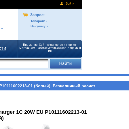
Войти
Запрос:
Товаров:
-
На сумму:
-
Внимание. Сайт не является интернет-
сти
магазином. Работаем только с юр. лицами и
ИП
P10111602213-01 (белый). Безналичный расчет.
harger 1C 20W EU P10111602213-01
й)