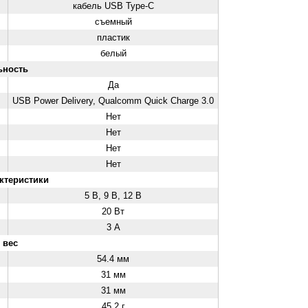
кабель USB Type-C
съемный
пластик
белый
ьность
Да
USB Power Delivery, Qualcomm Quick Charge 3.0
Нет
Нет
Нет
Нет
ктеристики
5 В, 9 В, 12 В
20 Вт
3 А
 вес
54.4 мм
31 мм
31 мм
45.2 г