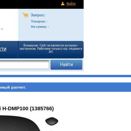
Войти
Запрос:
Товаров:
-
На сумму:
-
Внимание. Сайт не является интернет-
сти
магазином. Работаем только с юр. лицами и
ИП
чный расчет.
 H-DMP100 (1385766)