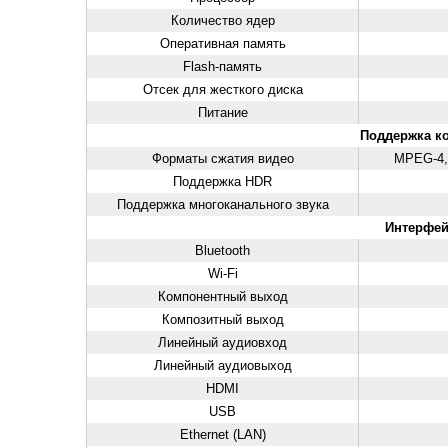
Количество ядер
Оперативная память
Flash-память
Отсек для жесткого диска
Питание
Поддержка ко
Форматы сжатия видео
MPEG-4, 
Поддержка HDR
Поддержка многоканального звука
Интерфе
Bluetooth
Wi-Fi
Компонентный выход
Композитный выход
Линейный аудиовход
Линейный аудиовыход
HDMI
USB
Ethernet (LAN)