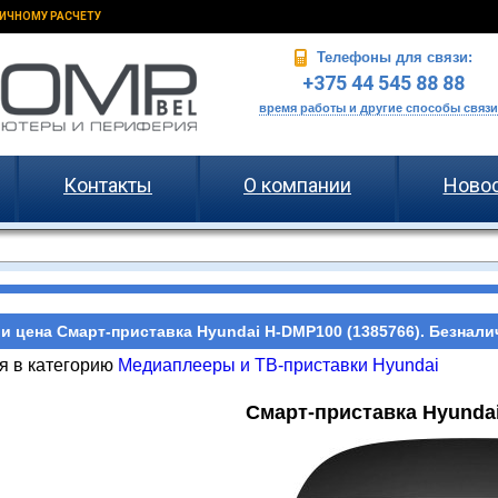
ИЧНОМУ РАСЧЕТУ
Телефоны для связи:
+375 44 545 88 88
время работы и другие способы связи
Контакты
О компании
Ново
и цена Смарт-приставка Hyundai H-DMP100 (1385766). Безнали
я в категорию
Медиаплееры и ТВ-приставки Hyundai
Смарт-приставка Hyundai