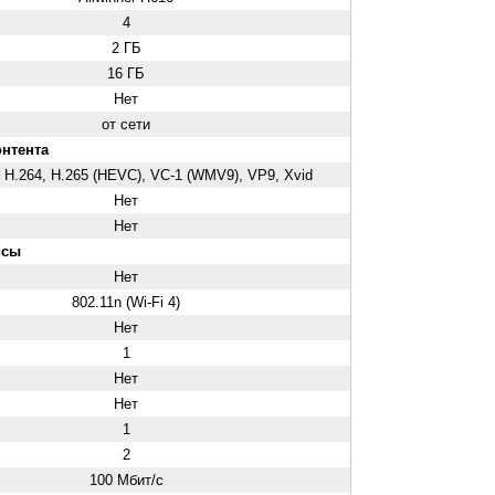
4
2 ГБ
16 ГБ
Нет
от сети
нтента
H.264, H.265 (HEVC), VC-1 (WMV9), VP9, Xvid
Нет
Нет
йсы
Нет
802.11n (Wi-Fi 4)
Нет
1
Нет
Нет
1
2
100 Мбит/с