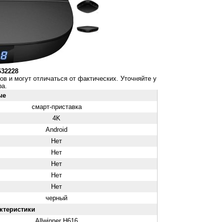
632228
ов и могут отличаться от фактических. Уточняйте у
а.
ые
смарт-приставка
4K
Android
Нет
Нет
Нет
Нет
Нет
черный
ктеристики
Allwinner H616