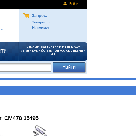
Войти
Запрос:
Товаров:
-
На сумму:
-
Внимание. Сайт не является интернет-
сти
магазином. Работаем только с юр. лицами и
ИП
n CM478 15495