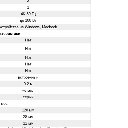
3
1
4K 30 Гц
до 100 Вт
устройства на Windows, Macbook
ктеристики
Нет
Нет
Нет
Нет
Нет
встроенный
0.2 м
металл
серый
 вес
120 мм
28 мм
12 мм