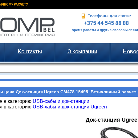
ИЧНОМУ РАСЧЕТУ
Телефоны для связи:
+375 44 545 88 88
время работы и другие способы связи
Контакты
О компании
Ново
и цена Док-станция Ugreen CM478 15495. Безналичный расчет.
я в категорию
USB-хабы и док-станции
я в категорию
USB-хабы и док-станции Ugreen
Док-станция Ugree