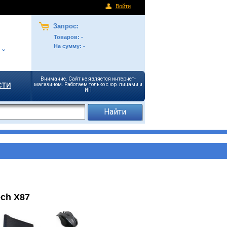
Войти
Запрос:
Товаров:
-
На сумму:
-
Внимание. Сайт не является интернет-
сти
магазином. Работаем только с юр. лицами и
ИП
ch X87