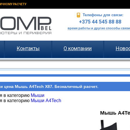
ИЧНОМУ РАСЧЕТУ
Телефоны для связи:
+375 44 545 88 88
время работы и другие способы связи
Контакты
О компании
Ново
и цена Мышь A4Tech X87. Безналичный расчет.
я в категорию
Мыши
я в категорию
Мыши A4Tech
Мышь A4Te