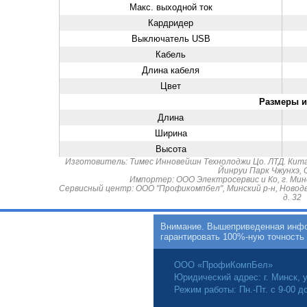
Макс. выходной ток
Кардридер
Выключатель USB
Кабель
Длина кабеля
Цвет
Размеры и
Длина
Ширина
Высота
Изготовитель: Тимес Инновейшн Технолоджи Цо. ЛТД. Кита
Йинруи Парк Чжунхэ, С
Импортер: ООО Электросервис и Ко, г. Минск
Сервисный центр: ООО "Профикомпбел", Минский р-н, Новодв
д. 32
Внимание. Вышеприведенная инфор
гарантировать 100%-ную точность
ООО «ПрофиКомпБел»
Юридический адрес: г. Минск, у
Цена: 75
Режим работы: Пн.-Пт. с 9-00 д
в нали