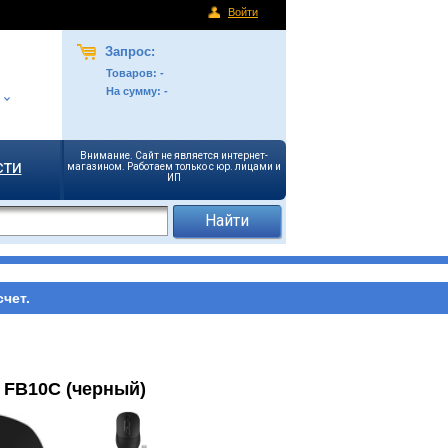
Войти
Запрос:
Товаров:
-
На сумму:
-
Внимание. Сайт не является интернет-
сти
магазином. Работаем только с юр. лицами и
ИП
чет.
 FB10C (черный)