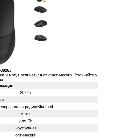
539263
ов и могут отличаться от фактических. Уточняйте у
а.
рмация
2022 г.
ые
еспроводная радио/Bluetooth
мышь
для ПК
ноутбучная
оптический