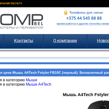
ИЧНОМУ РАСЧЕТУ
Телефоны для связи:
+375 44 545 88 88
время работы и другие способы связи
Контакты
О компании
Ново
и цена Мышь A4Tech Fstyler FB10C (черный). Безналичный рас
я в категорию
Мыши
я в категорию
Мыши A4Tech
Мышь A4Tech Fstyler