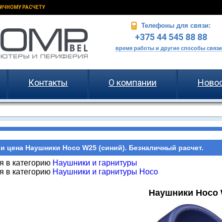
ИЧНОМУ РАСЧЕТУ
Телефоны для связи:
+375 44 545 88 88
время работы и другие способы связи
Контакты
О компании
Ново
и цена Наушники Hoco W25 (синий). Безналичный расчет.
я в категорию
Наушники и гарнитуры
я в категорию
Наушники и гарнитуры Hoco
Наушники Hoco 