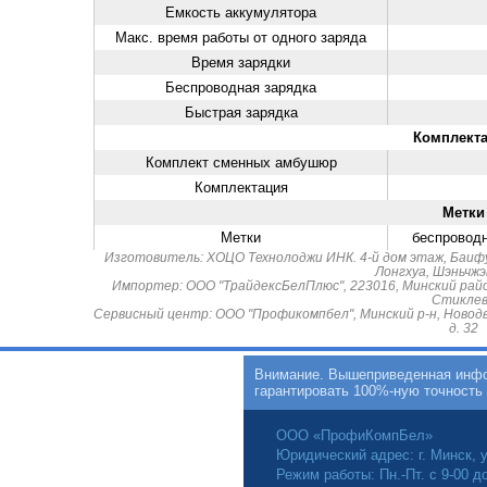
Емкость аккумулятора
Макс. время работы от одного заряда
Время зарядки
Беспроводная зарядка
Быстрая зарядка
Комплект
Комплект сменных амбушюр
Комплектация
Метки
Метки
беспроводн
Изготовитель: ХОЦО Технолоджи ИНК. 4-й дом этаж, Баиф
Лонгхуа, Шэньчжэ
Импортер: ООО "ТрайдексБелПлюс", 223016, Минский район,
Стикле
Сервисный центр: ООО "Профикомпбел", Минский р-н, Новодв
д. 32
Внимание. Вышеприведенная инфор
гарантировать 100%-ную точность
ООО «ПрофиКомпБел»
Юридический адрес: г. Минск, у
Режим работы: Пн.-Пт. с 9-00 д