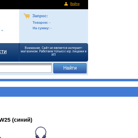
Войти
Запрос:
Товаров:
-
На сумму:
-
Внимание. Сайт не является интернет-
сти
магазином. Работаем только с юр. лицами и
ИП
W25 (синий)