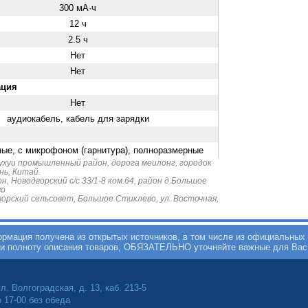
300 мА·ч
12 ч
2.5 ч
Нет
Нет
ация
Нет
аудиокабель, кабель для зарядки
ые, с микрофоном (гарнитура), полноразмерные
ухуи промышленный район, дорога меилонг, городок
нь, Китай.
 Новодворский с/с 33/1-8 ком.64, район д.Большое
во
орский сельсовет, Большое Стиклево, ул. Восточная,
мация получена из открытых источников, в том числе из официальных 
 и полноту описания товаров, ОБЯЗАТЕЛЬНО уточняйте важные для Вас
л. Волгоградская, д. 13, каб. 213-5
о 17-00 без обеда