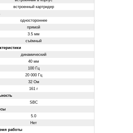
встроенный картридер
ь
одностороннее
прямой
3.5 мм
съёмный
ктеристики
динамический
40 мм
100 Гц
20 000 Гц
32 Ом
161 г
ьность
SBC
йсы
5.0
Нет
ремя работы