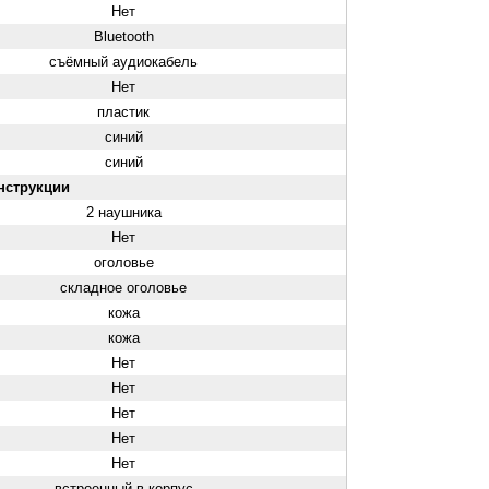
Нет
Bluetooth
съёмный аудиокабель
Нет
пластик
синий
синий
нструкции
2 наушника
Нет
оголовье
складное оголовье
кожа
кожа
Нет
Нет
Нет
Нет
Нет
встроенный в корпус